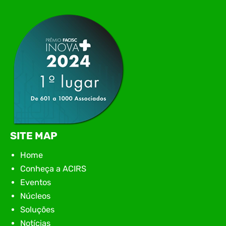
networking, conteúdo estratégico e
apresentação de novas iniciativas para o setor. O
encontro aconteceu em Rio…
SITE MAP
Home
Conheça a ACIRS
Eventos
Núcleos
Soluções
Notícias