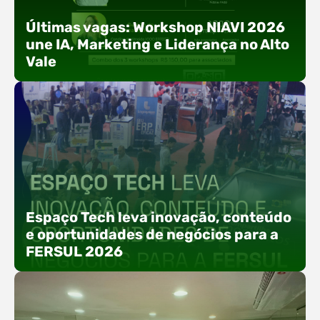
Últimas vagas: Workshop NIAVI 2026
une IA, Marketing e Liderança no Alto
Vale
Com o objetivo de impulsionar a produtividade, a
presença digital e a gestão nas empresas do
Espaço Tech leva inovação, conteúdo
Alto Vale, o Núcleo de Tecnologia da Informação
e oportunidades de negócios para a
(NIAVI), Polo ACATE-ACIRS, realiza a edição
FERSUL 2026
2026 do Workshop NIAVI. O evento foi
estruturado em uma trilha estratégica dividida
em três encontros práticos ao longo dos meses
de setembro e outubro,…