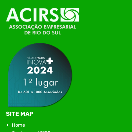
O Polo ACATE-ACIRS, por meio do NIAVI – Núcleo
de Tecnologia da Informação do Alto Vale do
Itajaí, realizou, no dia 21 de julho, o evento
Conexão Tech NIAVI, reunindo empresas de
tecnologia da região para uma noite de
networking, conteúdo estratégico e
apresentação de novas iniciativas para o setor. O
encontro aconteceu em Rio…
SITE MAP
Home