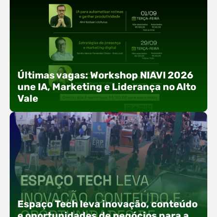
Últimas vagas: Workshop NIAVI 2026
une IA, Marketing e Liderança no Alto
Vale
Com o objetivo de impulsionar a produtividade, a
presença digital e a gestão nas empresas do
Espaço Tech leva inovação, conteúdo
Alto Vale, o Núcleo de Tecnologia da Informação
e oportunidades de negócios para a