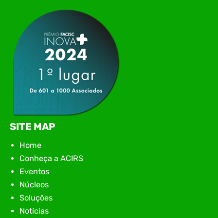
Núcleos Empresariais da ACIRS – Associação
Empresarial de Rio do Sul se destacam como
verdadeiros catalisadores do sucesso coletivo. O
que…
SITE MAP
Home
Conheça a ACIRS
Eventos
Núcleos
Soluções
Notícias