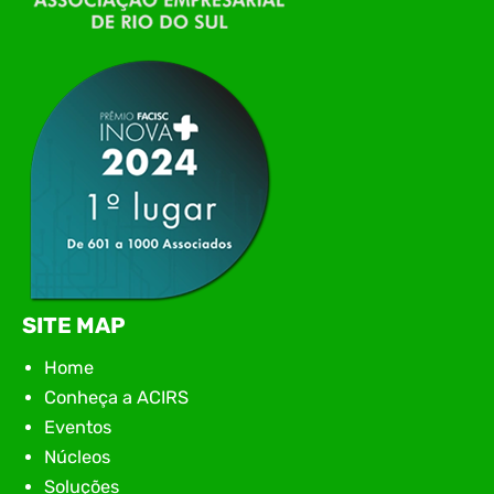
tecnologia da região para uma noite de
networking, conteúdo estratégico e
apresentação de novas iniciativas para o setor. O
encontro aconteceu em Rio…
SITE MAP
Home
Conheça a ACIRS
Eventos
Núcleos
Soluções