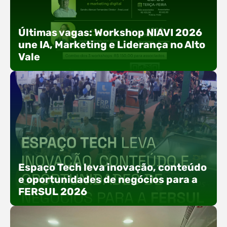
Últimas vagas: Workshop NIAVI 2026
une IA, Marketing e Liderança no Alto
Vale
Com o objetivo de impulsionar a produtividade, a
presença digital e a gestão nas empresas do
Espaço Tech leva inovação, conteúdo
Alto Vale, o Núcleo de Tecnologia da Informação
e oportunidades de negócios para a
(NIAVI), Polo ACATE-ACIRS, realiza a edição
FERSUL 2026
2026 do Workshop NIAVI. O evento foi
estruturado em uma trilha estratégica dividida
em três encontros práticos ao longo dos meses
de setembro e outubro,…