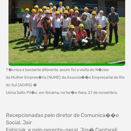
T�cnica e bastante diferente, assim foi a visita do N�cleo
da Mulher Empres�ria (NUME) da Associa��o Empresarial de Rio
do Sul (ACIRS) �
Usina Salto Pil�o, em Ibirama, na ter�a-feira, 27 de novembro.
Recepcionadas pelo diretor de Comunica��o
Social, Jair
Fabiciak, e pelo gerente-geral, Jos� Cantareli,