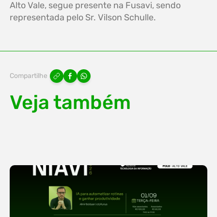
Alto Vale, segue presente na Fusavi, sendo
representada pelo Sr. Vilson Schulle.
Compartilhe
Veja também