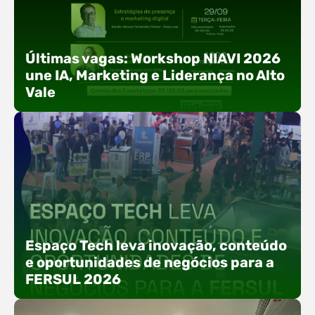
Últimas vagas: Workshop NIAVI 2026
une IA, Marketing e Liderança no Alto
Vale
Com o objetivo de impulsionar a produtividade, a
presença digital e a gestão nas empresas do
Espaço Tech leva inovação, conteúdo
Alto Vale, o Núcleo de Tecnologia da Informação
e oportunidades de negócios para a
(NIAVI), Polo ACATE-ACIRS, realiza a edição
FERSUL 2026
2026 do Workshop NIAVI. O evento foi
estruturado em uma trilha estratégica dividida
em três encontros práticos ao longo dos meses