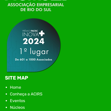
Conexão Tech NIAVI, reunindo empresas de
tecnologia da região para uma noite de
networking, conteúdo estratégico e
apresentação de novas iniciativas para o setor. O
encontro aconteceu em Rio…
SITE MAP
Home
Conheça a ACIRS
Eventos
Núcleos