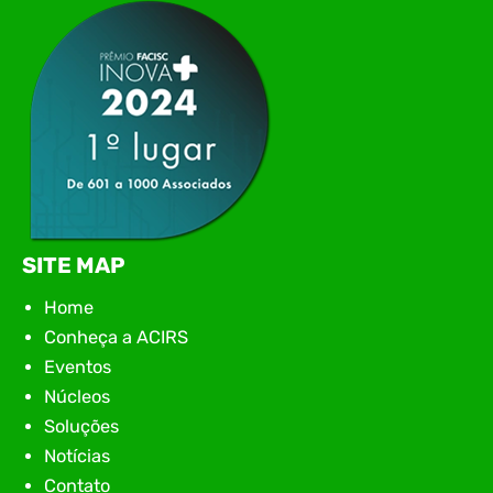
apresentação de novas iniciativas para o setor. O
encontro aconteceu em Rio…
SITE MAP
Home
Conheça a ACIRS
Eventos
Núcleos
Soluções
Notícias
Contato