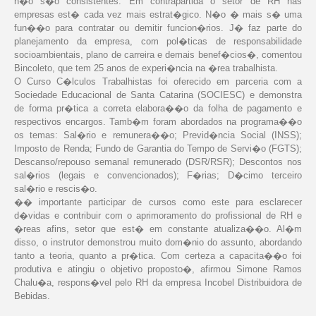
n�o s�o consistentes. Em contrapartida o setor de RH nas
empresas est� cada vez mais estrat�gico. N�o � mais s� uma
fun��o para contratar ou demitir funcion�rios. J� faz parte do
planejamento da empresa, com pol�ticas de responsabilidade
socioambientais, plano de carreira e demais benef�cios�, comentou
Bincoleto, que tem 25 anos de experi�ncia na �rea trabalhista.
O Curso C�lculos Trabalhistas foi oferecido em parceria com a
Sociedade Educacional de Santa Catarina (SOCIESC) e demonstra
de forma pr�tica a correta elabora��o da folha de pagamento e
respectivos encargos. Tamb�m foram abordados na programa��o
os temas: Sal�rio e remunera��o; Previd�ncia Social (INSS);
Imposto de Renda; Fundo de Garantia do Tempo de Servi�o (FGTS);
Descanso/repouso semanal remunerado (DSR/RSR); Descontos nos
sal�rios (legais e convencionados); F�rias; D�cimo terceiro
sal�rio e rescis�o.
�� importante participar de cursos como este para esclarecer
d�vidas e contribuir com o aprimoramento do profissional de RH e
�reas afins, setor que est� em constante atualiza��o. Al�m
disso, o instrutor demonstrou muito dom�nio do assunto, abordando
tanto a teoria, quanto a pr�tica. Com certeza a capacita��o foi
produtiva e atingiu o objetivo proposto�, afirmou Simone Ramos
Chalu�a, respons�vel pelo RH da empresa Incobel Distribuidora de
Bebidas.