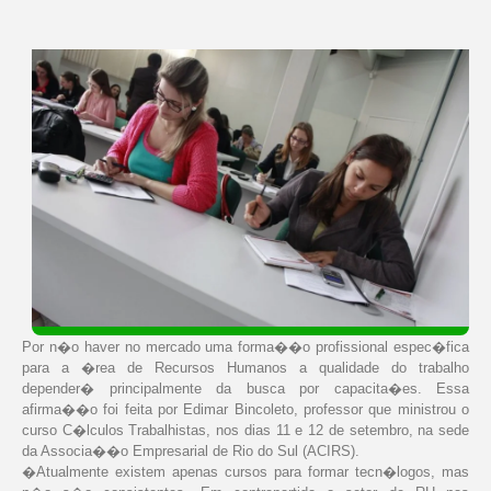
Por n�o haver no mercado uma forma��o profissional espec�fica
para a �rea de Recursos Humanos a qualidade do trabalho
depender� principalmente da busca por capacita�es. Essa
afirma��o foi feita por Edimar Bincoleto, professor que ministrou o
curso C�lculos Trabalhistas, nos dias 11 e 12 de setembro, na sede
da Associa��o Empresarial de Rio do Sul (ACIRS).
�Atualmente existem apenas cursos para formar tecn�logos, mas