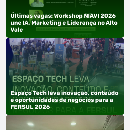
Últimas vagas: Workshop NIAVI 2026
une IA, Marketing e Liderança no Alto
Vale
Com o objetivo de impulsionar a produtividade, a
presença digital e a gestão nas empresas do
Espaço Tech leva inovação, conteúdo
Alto Vale, o Núcleo de Tecnologia da Informação
e oportunidades de negócios para a
(NIAVI), Polo ACATE-ACIRS, realiza a edição
FERSUL 2026
2026 do Workshop NIAVI. O evento foi
estruturado em uma trilha estratégica dividida
em três encontros práticos ao longo dos meses
de setembro e outubro,…