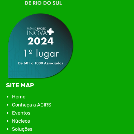
tecnologia da região para uma noite de
networking, conteúdo estratégico e
apresentação de novas iniciativas para o setor. O
encontro aconteceu em Rio…
SITE MAP
Home
Conheça a ACIRS
Eventos
Núcleos
Soluções