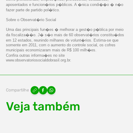
aposentados e funcion�rios p�blicos. A �nica condi��o � n�o
fazer parte de partido pol�tico.
Sobre o Observat�rio Social
Uma das principais fun�es � melhorar a gest�o p�blica por meio
da fiscaliza��o. J� s�o mais de 60 observat�rios constitu�dos
em 12 estados, reunindo milhares de volunt�rios. Estima-se que
somente em 2011, com o aumento do controle social, os cofres
municipais economizaram mais de R$ 100 milh�es.
Confira outras informa�es no site
www.observatoriosocialdobrasil.org.br.
Compartilhe
Veja também