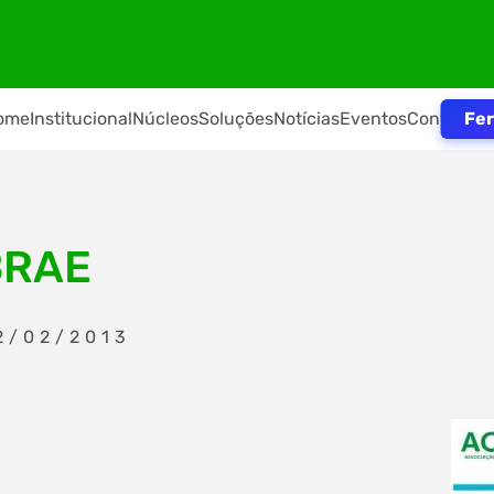
Fer
ome
Institucional
Núcleos
Soluções
Notícias
Eventos
Contato
BRAE
2/02/2013