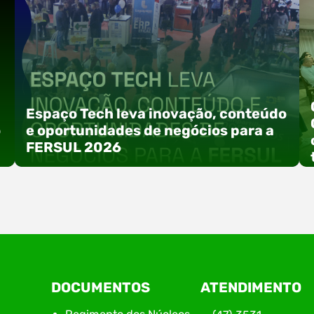
Espaço Tech leva inovação, conteúdo
o
e oportunidades de negócios para a
FERSUL 2026
a
A 15ª FERSUL – Feira Multissetorial do Alto Vale
DOCUMENTOS
ATENDIMENTO
do Itajaí acontece nos dias 12, 13 e 14 de agosto
de 2026, no Centro de Eventos Hermann