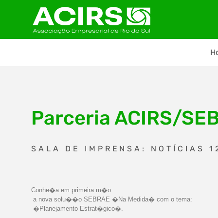
H
Parceria ACIRS/SE
SALA DE IMPRENSA: NOTÍCIAS 1
Conhe�a em primeira m�o
a nova solu��o SEBRAE �Na Medida� com o tema:
�Planejamento Estrat�gico�.