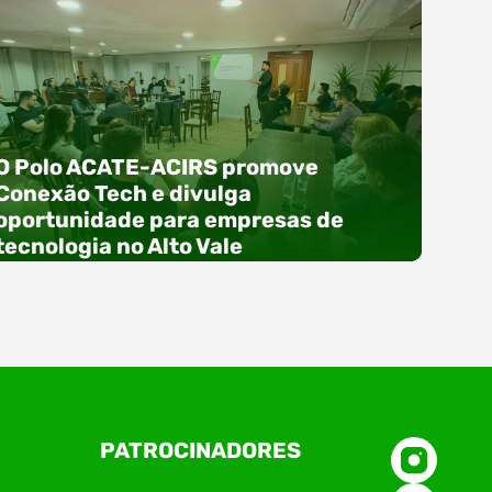
O Polo ACATE-ACIRS promove
Conexão Tech e divulga
oportunidade para empresas de
tecnologia no Alto Vale
O Polo ACATE-ACIRS, por meio do NIAVI – Núcleo
PATROCINADORES
de Tecnologia da Informação do Alto Vale do
Itajaí, realizou, no dia 21 de julho, o evento