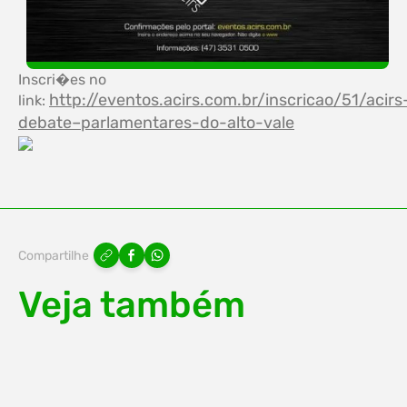
Inscri�es no
http://eventos.acirs.com.br/inscricao/51/acirs
link:
debate–parlamentares-do-alto-vale
Compartilhe
Veja também