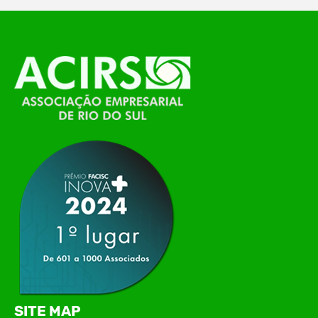
O Polo ACATE-ACIRS, por meio do NIAVI – Núcleo
de Tecnologia da Informação do Alto Vale do
Itajaí, realizou, no dia 21 de julho, o evento
Conexão Tech NIAVI, reunindo empresas de
tecnologia da região para uma noite de
networking, conteúdo estratégico e
apresentação de novas iniciativas para o setor. O
encontro aconteceu em Rio…
SITE MAP