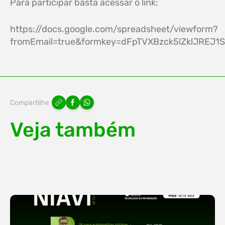
Para participar basta acessar o link:
https://docs.google.com/spreadsheet/viewform?
fromEmail=true&formkey=dFpTVXBzck5lZklJREJ
Compartilhe
Veja também