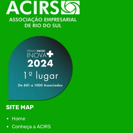
O Polo ACATE-ACIRS, por meio do NIAVI – Núcleo
de Tecnologia da Informação do Alto Vale do
Itajaí, realizou, no dia 21 de julho, o evento
Conexão Tech NIAVI, reunindo empresas de
tecnologia da região para uma noite de
networking, conteúdo estratégico e
apresentação de novas iniciativas para o setor. O
encontro aconteceu em Rio…
SITE MAP
Home
Conheça a ACIRS