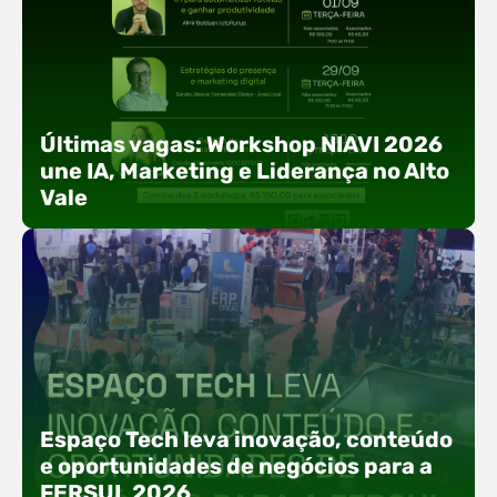
Últimas vagas: Workshop NIAVI 2026
une IA, Marketing e Liderança no Alto
Vale
Com o objetivo de impulsionar a produtividade, a
presença digital e a gestão nas empresas do
Espaço Tech leva inovação, conteúdo
Alto Vale, o Núcleo de Tecnologia da Informação
e oportunidades de negócios para a
(NIAVI), Polo ACATE-ACIRS, realiza a edição
FERSUL 2026
2026 do Workshop NIAVI. O evento foi