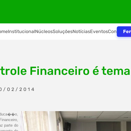
Fer
ome
Institucional
Núcleos
Soluções
Notícias
Eventos
Contato
trole Financeiro é tema
0/02/2014
Educa��o,
inanceiro,
az parte do
namento de