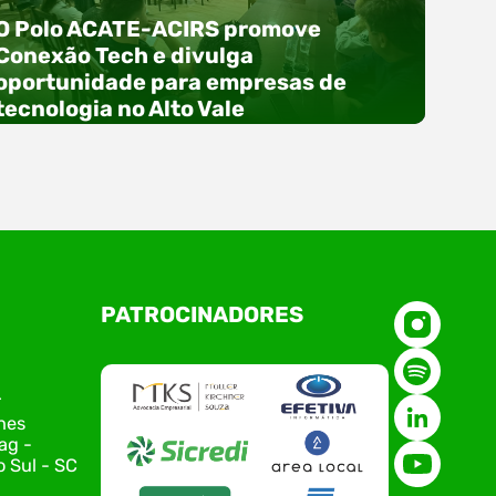
O Polo ACATE-ACIRS promove
Conexão Tech e divulga
oportunidade para empresas de
tecnologia no Alto Vale
O Polo ACATE-ACIRS, por meio do NIAVI – Núcleo
PATROCINADORES
de Tecnologia da Informação do Alto Vale do
Itajaí, realizou, no dia 21 de julho, o evento
Conexão Tech NIAVI, reunindo empresas de
tecnologia da região para uma noite de
r
networking, conteúdo estratégico e
nes
apresentação de novas iniciativas para o setor.
ag -
O encontro aconteceu em Rio…
 Sul - SC