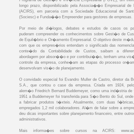
longo prazo, disponibilizado pela Associa��o Empresarial de 
(ACIRS), em parceria com a Sociedade Educacional de Sant
(Sociesc) e Funda��o Empreender para gestores de empresas.
Por meio de di�logos, debates e estudos de casos os par
puderam compreender os conhecimentos sobre Gest�o de Cus
de Equil�brio e Or�amento Empresarial. O objetivo deste m�du
com que os empres�rios entendam o significado das nomencla
conte�do da Contabilidade de Custos, saibam a difere
abordagem por absor��o e por contribui��o, tenham uma vis�
controle da empresa, conhe�am as etapas do processo or�a
desenvolvam vis�o de planejamento.
O convidado especial foi Evandro Muller de Castro, diretor da
S.A., que contou o case da empresa. Criada em 1924, pelo
alem�o Friedrich Bernard Buddemeyer, como uma ind�stria de 
1951 a Buddemeyer foi transferida para S�o Bento do Sul, on
a fabricar produtos t�xteis. Atualmente, com duas f�bric
empregados 1,2 mil colaboradores. Al�m de falar sobre a empre
deu dicas importantes sobre planejamento financeiro, entre outr
administrativos.
Mais informa�es sobre cursos na ACIRS: www.acirs