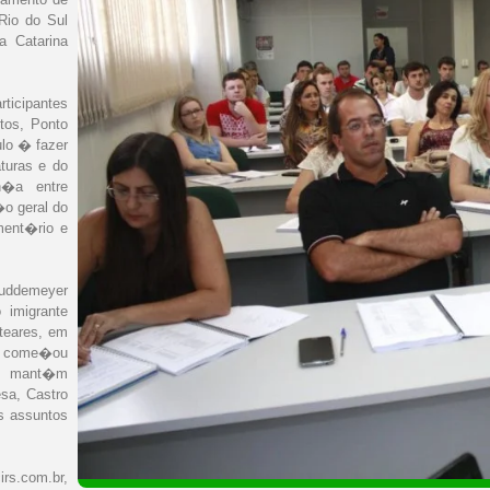
Rio do Sul
a Catarina
ticipantes
tos, Ponto
lo � fazer
turas e do
n�a entre
o geral do
ment�rio e
 Buddemeyer
 imigrante
teares, em
de come�ou
as, mant�m
sa, Castro
os assuntos
.com.br,