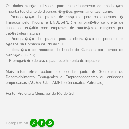
Os dados ser�o utilizados para encaminhamento de solicita�es
importantes diante de diversos �rg�os governamentais, como:
– Prorroga��o dos prazos de car�ncia para os contratos j�
firmados pelo Programa BNDES/PER e amplia��o da oferta de
linhas de cr�dito para empresas de munic�pios atingidos por
cat�strofes naturais;
– Prorroga��o dos prazos para a efetiva��o de protestos e
t�tulos na Comarca de Rio do Sul;
– Libera��o de recursos do Fundo de Garantia por Tempo de
Servi�o (FGTS);
– Prorroga��o do prazo para recolhimento de impostos.
Mais informa�es podem ser obtidas junto � Secretaria do
Desenvolvimento Econ�mico e Empreendedorismo ou entidades
empresariais (ACIRS, CDL, AMPE e Sindicatos Patronais).
Fonte: Prefeitura Municipal de Rio do Sul
Compartilhe