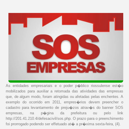
As entidades empresariais e o poder p�blico riossulense est�o
mobilizados para auxiliar a retomada das atividades das empresas
que, de algum modo, foram atingidas ou afetadas pelas enchentes. A
exemplo do ocorrido em 2011, empres�rios devem preencher o
cadastro para levantamento de preju�zos atrav�s do banner SOS
empresas, na p�gina da prefeitura ou pelo link
http://201.41.210.4/defesacivil/sos.php. O prazo para o preenchimento
foi prorrogado podendo ser effetuado at� a pr�xima sexta-feira, (4).