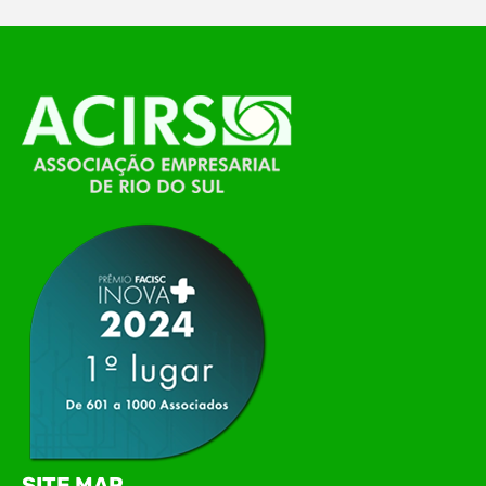
O Polo ACATE-ACIRS, por meio do NIAVI – Núcleo
de Tecnologia da Informação do Alto Vale do
Itajaí, realizou, no dia 21 de julho, o evento
Conexão Tech NIAVI, reunindo empresas de
tecnologia da região para uma noite de
networking, conteúdo estratégico e
apresentação de novas iniciativas para o setor. O
encontro aconteceu em Rio…
SITE MAP