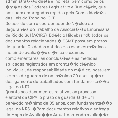
administra��o direta e indireta, bem como pelos
�rg�os dos Poderes Legislativo e Judici�rio, que
possuam empregados regidos pela Consolida��o
das Leis do Trabalho, CLT.
De acordo com o coordenador do N�cleo de
Seguran�a do Trabalho da Associa��o Empresarial
de Rio do Sul (ACIRS), Ed�lcio Hildebrandt, todos os
documentos relacionados � SSMT possuem prazos
de guarda. Os dados obtidos nos exames m�dicos,
incluindo avalia��o cl�nica e exames
complementares, as conclus�es e as medidas
aplicadas registrados em prontu�rio cl�nico
individual, de responsabilidade do m�dico, possuem
o prazo de guarda de no m�nimo 20 anos ap�s o
desligamento do trabalhador, com fundamenta��o
legal na NR7.
Quanto aos documentos relativos ao processo
eleitoral da CIPA, o prazo de guarda � de um
per�odo m�nimo de 05 anos, com fundamenta��o
legal na NR5. �Para documentos relativos a entrega
do Mapa de Avalia��o Anual, contendo avalia��o