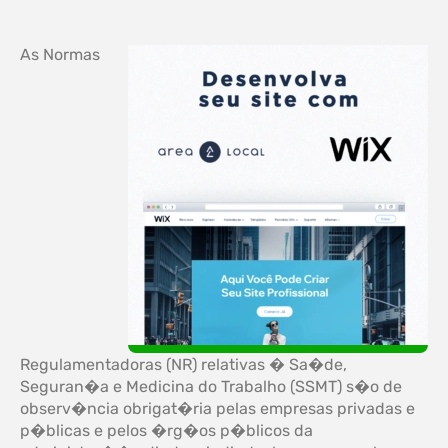
As Normas
Regulamentadoras (NR) relativas � Sa�de,
Seguran�a e Medicina do Trabalho (SSMT) s�o de
observ�ncia obrigat�ria pelas empresas privadas e
p�blicas e pelos �rg�os p�blicos da