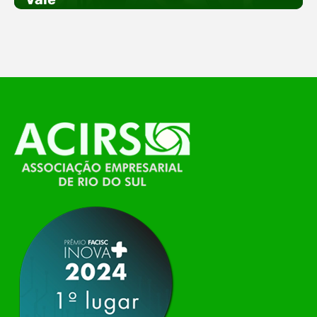
empreendedorismo. Durante os três dias de
feira, o Espaço Tech será um dos palcos
temáticos do…
O Polo ACATE-ACIRS, por meio do NIAVI – Núcleo
de Tecnologia da Informação do Alto Vale do
Itajaí, realizou, no dia 21 de julho, o evento
Conexão Tech NIAVI, reunindo empresas de
tecnologia da região para uma noite de
networking, conteúdo estratégico e
apresentação de novas iniciativas para o setor. O
encontro aconteceu em Rio…