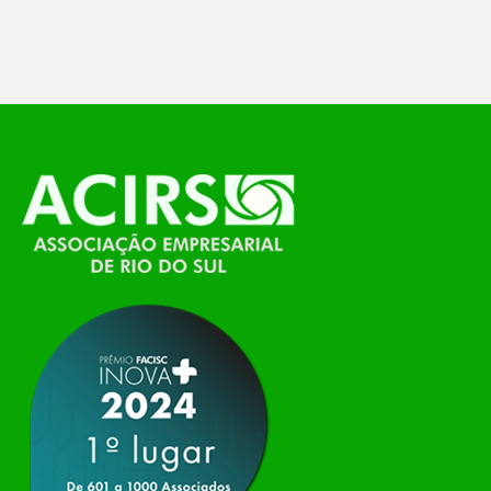
feira, o Espaço Tech será um dos palcos
temáticos do…
O Polo ACATE-ACIRS, por meio do NIAVI – Núcleo
de Tecnologia da Informação do Alto Vale do
Itajaí, realizou, no dia 21 de julho, o evento
Conexão Tech NIAVI, reunindo empresas de
tecnologia da região para uma noite de
networking, conteúdo estratégico e
apresentação de novas iniciativas para o setor. O
encontro aconteceu em Rio…