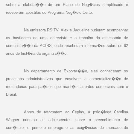
sobre a elabora��o de um Plano de Neg�cios simplificado e
receberam apostilas do Programa Neg�cio Certo.
Na emissora RS TV, Alex e Jaqueline puderam acompanhar
os bastidores de uma entrevista e o trabalho da assessoria de
comunica��o da ACIRS, onde receberam informa�es sobre os 62
anos de hist�ria da organiza��o.
No departamento de Exporta��o, eles conheceram os
processos administrativos que envolvem a comercializa��o de
mercadorias para pa�ses que mant�m acordos comerciais com o
Brasil.
Antes de retornarem ao Ceplas, a psic�loga Carolina
Wagner orientou os adolescentes sobre o preenchimento de
curr�culo, o primeiro emprego e as exig�ncias do mercado de