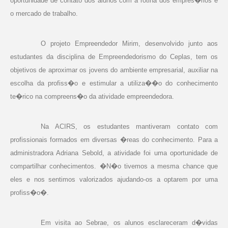
oportunidade de contato dos alunos com a rotina dos empres�rios e
o mercado de trabalho.
O projeto Empreendedor Mirim, desenvolvido junto aos
estudantes da disciplina de Empreendedorismo do Ceplas, tem os
objetivos de aproximar os jovens do ambiente empresarial, auxiliar na
escolha da profiss�o e estimular a utiliza��o do conhecimento
te�rico na compreens�o da atividade empreendedora.
Na ACIRS, os estudantes mantiveram contato com
profissionais formados em diversas �reas do conhecimento. Para a
administradora Adriana Sebold, a atividade foi uma oportunidade de
compartilhar conhecimentos. �N�o tivemos a mesma chance que
eles e nos sentimos valorizados ajudando-os a optarem por uma
profiss�o�.
Em visita ao Sebrae, os alunos esclareceram d�vidas