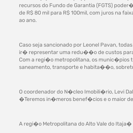
recursos do Fundo de Garantia (FGTS) poder�
de R$ 80 mil para R$ 100mil, com juros na fai
ao ano.
Caso seja sancionado por Leonel Pavan, todas
ir� representar uma redu��o de custos para 
Com a regi�o metropolitana, os munic�pios 
saneamento, transporte e habita��o, sobretu
O coordenador do N�cleo Imobili�rio, Levi D
�Teremos in�meros benef�cios e o maior deles
A regi�o Metropolitana do Alto Vale do Itaja�