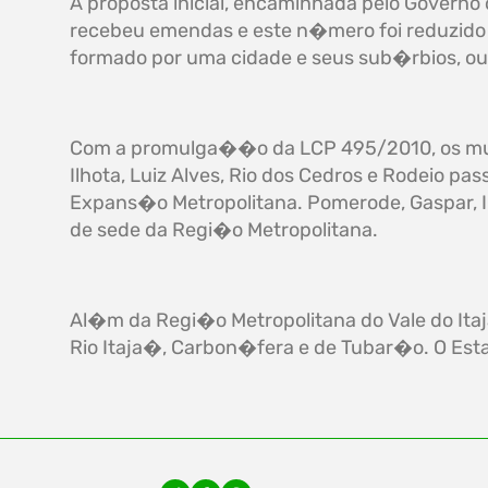
A proposta inicial, encaminhada pelo Governo
recebeu emendas e este n�mero foi reduzido p
formado por uma cidade e seus sub�rbios, ou
Com a promulga��o da LCP 495/2010, os muni
Ilhota, Luiz Alves, Rio dos Cedros e Rodeio p
Expans�o Metropolitana. Pomerode, Gaspar, I
de sede da Regi�o Metropolitana.
Al�m da Regi�o Metropolitana do Vale do Itaj
Rio Itaja�, Carbon�fera e de Tubar�o. O Es