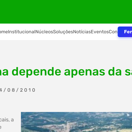
Fer
ome
Institucional
Núcleos
Soluções
Notícias
Eventos
Contato
na depende apenas da 
04/08/2010
ais, a
e