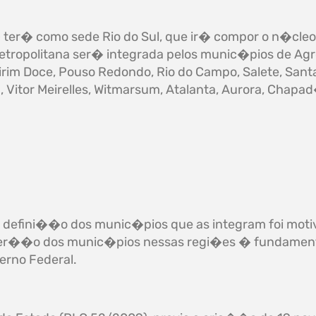
a� ter� como sede Rio do Sul, que ir� compor o n�cle
etropolitana ser� integrada pelos munic�pios de A
Mirim Doce, Pouso Redondo, Rio do Campo, Salete, San
, Vitor Meirelles, Witmarsum, Atalanta, Aurora, Chapa
a defini��o dos munic�pios que as integram foi mot
 inser��o dos munic�pios nessas regi�es � fundament
erno Federal.