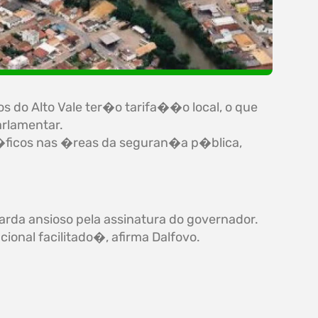
s do Alto Vale ter�o tarifa��o local, o que
arlamentar.
�ficos nas �reas da seguran�a p�blica,
rda ansioso pela assinatura do governador.
onal facilitado�, afirma Dalfovo.