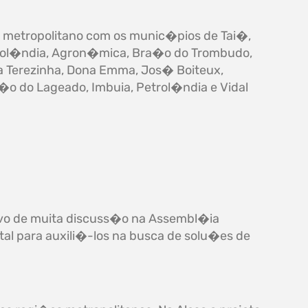
o metropolitano com os munic�pios de Tai�,
grol�ndia, Agron�mica, Bra�o do Trombudo,
ta Terezinha, Dona Emma, Jos� Boiteux,
d�o do Lageado, Imbuia, Petrol�ndia e Vidal
ivo de muita discuss�o na Assembl�ia
al para auxili�-los na busca de solu�es de