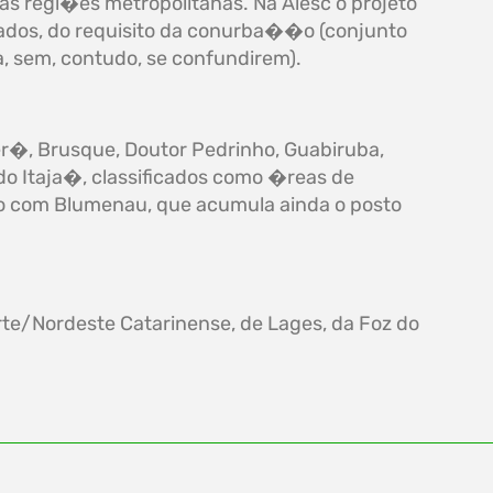
as regi�es metropolitanas. Na Alesc o projeto
tados, do requisito da conurba��o (conjunto
 sem, contudo, se confundirem).
�, Brusque, Doutor Pedrinho, Guabiruba,
 do Itaja�, classificados como �reas de
to com Blumenau, que acumula ainda o posto
rte/Nordeste Catarinense, de Lages, da Foz do