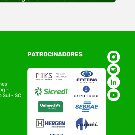
O Polo ACATE-ACIRS, por meio do NIAVI – Núcleo
PATROCINADORES
de Tecnologia da Informação do Alto Vale do
Itajaí, realizou, no dia 21 de julho, o evento
Conexão Tech NIAVI, reunindo empresas de
tecnologia da região para uma noite de
r
networking, conteúdo estratégico e
nes
apresentação de novas iniciativas para o setor.
ag -
O encontro aconteceu em Rio…
 Sul - SC