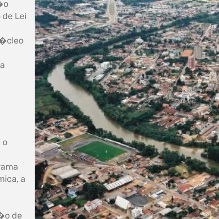
�o
 de Lei
N�cleo
ra
 o
grama
ica, a
�o de