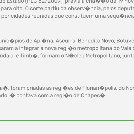
 do Estado (PLC 52/2009), previa a cria��o de 19 nov
ara oito. O corte partiu da observ�ncia, pelos depu
 por cidades reunidas que constituem uma sequ�ncia,
c�pios de Api�na, Ascurra, Benedito Novo, Botuver
assaram a integrar a nova regi�o metropolitana do Vale
ndaial e Timb�, formam o N�cleo Metropolitano, jun
a�, foram criadas as regi�es de Florian�polis, do No
tado j� contava com a regi�o de Chapec�.