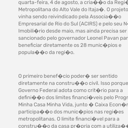
quarta-feira, 4 de agosto, a cria��o da Regi
Metropolitana do Alto Vale do Itaja�. O projeto
vinha sendo reivindicado pela Associa��o
Empresarial de Rio do Sul (ACIRS) e pelo seu 
Imobili�rio desde maio, mas ainda precisa ser
sancionado pelo governador Leonel Pavan pa
beneficiar diretamente os 28 munic�pios e
popula��o da regi�o.
O primeiro benef�cio poder� ser sentido
diretamente na constru��o civil. Isso porque
Governo Federal adota como crit�rio para a
defini��o dos limites financi�veis pelo Pro
Minha Casa Minha Vida, junto � Caixa Econ�m
participa��o dos munic�pios nas regi�es
metropolitanas. O limite financi�vel para a
constru��o da casa pr�pria com a utiliza�