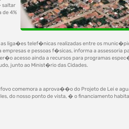
 saltar
xa de 4%
 as liga�es telef�nicas realizadas entre os munic�pio
empresas e pessoas f�sicas, informa a assessoria p
ter�o acesso ainda a recursos para programas espec
do, junto ao Minist�rio das Cidades.
alfovo comemora a aprova��o do Projeto de Lei e agua
, do nosso ponto de vista, � o financiamento habitaci