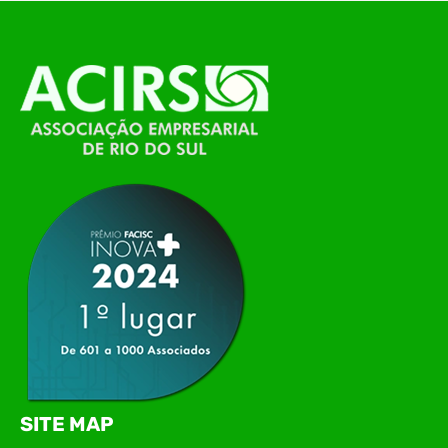
O Polo ACATE-ACIRS, por meio do NIAVI – Núcleo
de Tecnologia da Informação do Alto Vale do
Itajaí, realizou, no dia 21 de julho, o evento
Conexão Tech NIAVI, reunindo empresas de
tecnologia da região para uma noite de
networking, conteúdo estratégico e
apresentação de novas iniciativas para o setor. O
encontro aconteceu em Rio…
SITE MAP