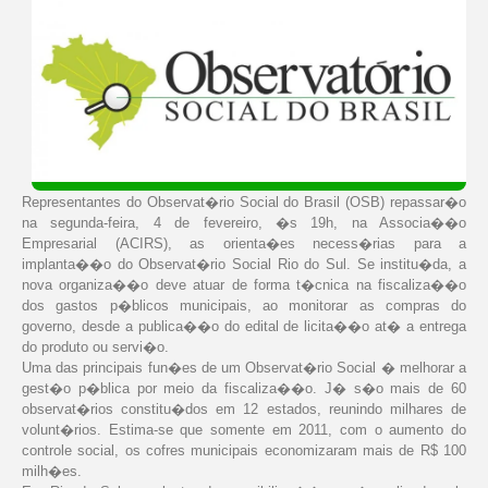
Representantes do Observat�rio Social do Brasil (OSB) repassar�o
na segunda-feira, 4 de fevereiro, �s 19h, na Associa��o
Empresarial (ACIRS), as orienta�es necess�rias para a
implanta��o do Observat�rio Social Rio do Sul. Se institu�da, a
nova organiza��o deve atuar de forma t�cnica na fiscaliza��o
dos gastos p�blicos municipais, ao monitorar as compras do
governo, desde a publica��o do edital de licita��o at� a entrega
do produto ou servi�o.
Uma das principais fun�es de um Observat�rio Social � melhorar a
gest�o p�blica por meio da fiscaliza��o. J� s�o mais de 60
observat�rios constitu�dos em 12 estados, reunindo milhares de
volunt�rios. Estima-se que somente em 2011, com o aumento do
controle social, os cofres municipais economizaram mais de R$ 100
milh�es.