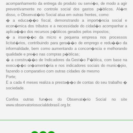
acompanhamento da entrega do produto ou servi�o, de modo a agir
preventivamente no controle social dos gastos p�blicos. Al�m
disso, o Observat�rio Social atua em outras frentes, como:
� a educa��o fiscal, demonstrando a import�ncia social e
econ�mica dos tributos e a necessidade do cidad�o acompanhar a
aplica��o dos recursos p�blicos gerados pelos impostos;
� a inser��o da micro e pequena empresa nos processos
licitat�rios, contribuindo para gera��o de emprego e redu��o da
informalidade, bem como aumentando a concorr�ncia e melhorando
qualidade e pre�o nas compras p�blicas;
� a constru��o de Indicadores da Gest�o P�blica, com base na
execu��o or�ament�ria e nos indicadores sociais do munic�pio,
fazendo o comparativo com outras cidades de mesmo
Porte;
E a cada 4 meses realiza a presta��o de contas do seu trabalho �
sociedade.
Confira outras fun�es do Observat�rio Social no site
www.observatoriosocialdobrasil.org.br.