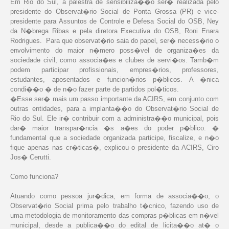
Em Rio do Sul, a palestra de sensibiliza��o ser� realizada pelo
presidente do Observat�rio Social de Ponta Grossa (PR) e vice-
presidente para Assuntos de Controle e Defesa Social do OSB, Ney
da N�brega Ribas e pela diretora Executiva do OSB, Roni Enara
Rodrigues. Para que observat�rio saia do papel, ser� necess�rio o
envolvimento do maior n�mero poss�vel de organiza�es da
sociedade civil, como associa�es e clubes de servi�os. Tamb�m
podem participar profissionais, empres�rios, professores,
estudantes, aposentados e funcion�rios p�blicos. A �nica
condi��o � de n�o fazer parte de partidos pol�ticos.
�Esse ser� mais um passo importante da ACIRS, em conjunto com
outras entidades, para a implanta��o do Observat�rio Social de
Rio do Sul. Ele ir� contribuir com a administra��o municipal, pois
dar� maior transpar�ncia �s a�es do poder p�blico. �
fundamental que a sociedade organizada participe, fiscalize, e n�o
fique apenas nas cr�ticas�, explicou o presidente da ACIRS, Ciro
Jos� Cerutti.
Como funciona?
Atuando como pessoa jur�dica, em forma de associa��o, o
Observat�rio Social prima pelo trabalho t�cnico, fazendo uso de
uma metodologia de monitoramento das compras p�blicas em n�vel
municipal, desde a publica��o do edital de licita��o at� o