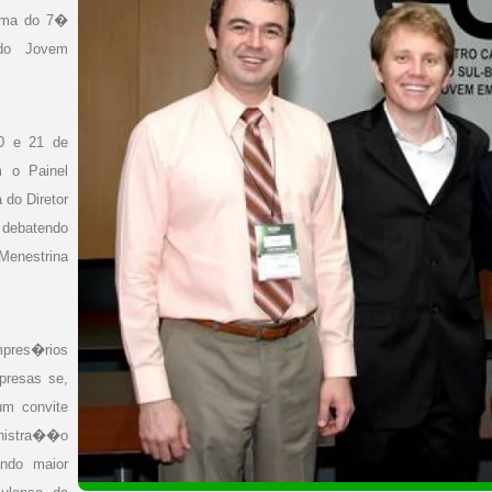
tema do 7�
 do Jovem
0 e 21 de
 o Painel
do Diretor
s debatendo
Menestrina
mpres�rios
presas se,
um convite
inistra��o
ando maior