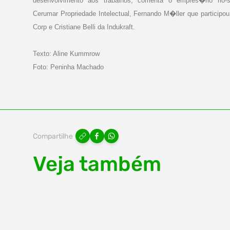
desenvolvimento aos trabalhos, comenta o empres�rio rio-
Cerumar Propriedade Intelectual, Fernando M�ller que particip
Corp e Cristiane Belli da Indukraft.
Texto: Aline Kummrow
Foto: Peninha Machado
Compartilhe
Veja também