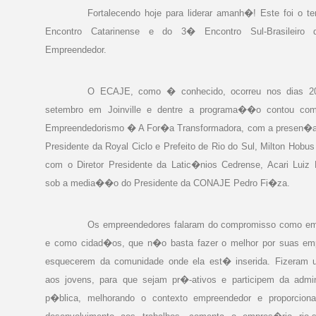
Fortalecendo hoje para liderar amanh�! Este foi o 
Encontro Catarinense e do 3� Encontro Sul-Brasileiro
Empreendedor.
O ECAJE, como � conhecido, ocorreu nos dias 2
setembro em Joinville e dentre a programa��o contou com
Empreendedorismo � A For�a Transformadora, com a presen�a 
Presidente da Royal Ciclo e Prefeito de Rio do Sul, Milton Hobu
com o Diretor Presidente da Latic�nios Cedrense, Acari Luiz 
sob a media��o do Presidente da CONAJE Pedro Fi�za.
Os empreendedores falaram do compromisso como e
e como cidad�os, que n�o basta fazer o melhor por suas em
esquecerem da comunidade onde ela est� inserida. Fizeram 
aos jovens, para que sejam pr�-ativos e participem da adm
p�blica, melhorando o contexto empreendedor e proporcion