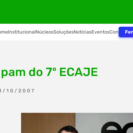
Fer
ome
Institucional
Núcleos
Soluções
Notícias
Eventos
Contato
cipam do 7º ECAJE
1/10/2007