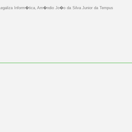
a Legaliza Inform�tica, Am�ndio Jo�o da Silva Junior da Tempus