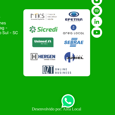
de Tecnologia da Informação do Alto Vale do
Itajaí, realizou, no dia 21 de julho, o evento
Conexão Tech NIAVI, reunindo empresas de
tecnologia da região para uma noite de
r
networking, conteúdo estratégico e
nes
apresentação de novas iniciativas para o setor.
ag -
O encontro aconteceu em Rio…
 Sul - SC
Desenvolvido por: Área Local