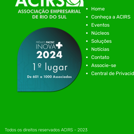
presença digital e a gestão nas empresas do
Alto Vale, o Núcleo de Tecnologia da Informação
Home
(NIAVI), Polo ACATE-ACIRS, realiza a edição
Conheça a ACIRS
2026 do Workshop NIAVI. O evento foi
estruturado em uma trilha estratégica dividida
Eventos
em três encontros práticos ao longo dos meses
Núcleos
de setembro e outubro,…
Soluções
Notícias
Contato
Associe-se
Central de Privaci
Todos os direitos reservados ACIRS - 2023