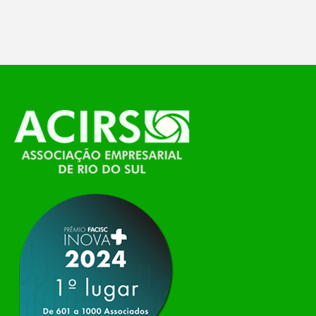
feira, o Espaço Tech será um dos palcos
temáticos do…
O Polo ACATE-ACIRS, por meio do NIAVI – Núcleo
de Tecnologia da Informação do Alto Vale do
Itajaí, realizou, no dia 21 de julho, o evento
Conexão Tech NIAVI, reunindo empresas de
tecnologia da região para uma noite de
networking, conteúdo estratégico e
apresentação de novas iniciativas para o setor. O
encontro aconteceu em Rio…