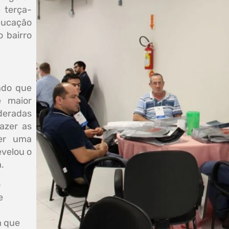
 terça-
ducação
o bairro
ndo que
e maior
eradas
razer as
cer uma
evelou o
.
o
e
a que