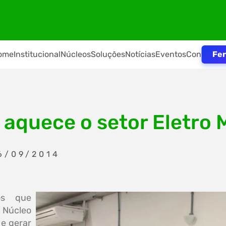
Fer
ome
Institucional
Núcleos
Soluções
Notícias
Eventos
Contato
 aquece o setor Eletro
6/09/2014
os que
 Núcleo
 e gerar