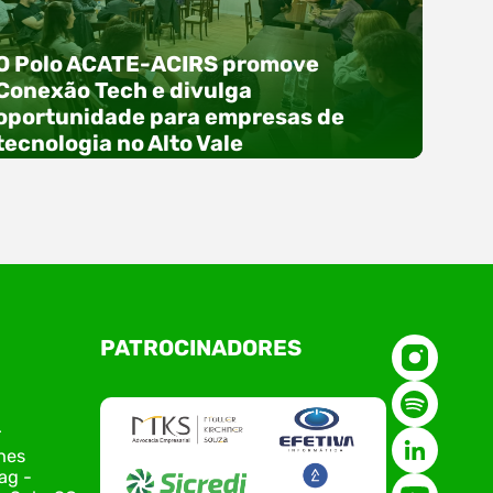
O Polo ACATE-ACIRS promove
Conexão Tech e divulga
oportunidade para empresas de
tecnologia no Alto Vale
O Polo ACATE-ACIRS, por meio do NIAVI – Núcleo
PATROCINADORES
de Tecnologia da Informação do Alto Vale do
Itajaí, realizou, no dia 21 de julho, o evento
Conexão Tech NIAVI, reunindo empresas de
tecnologia da região para uma noite de
r
networking, conteúdo estratégico e
nes
apresentação de novas iniciativas para o setor.
ag -
O encontro aconteceu em Rio…