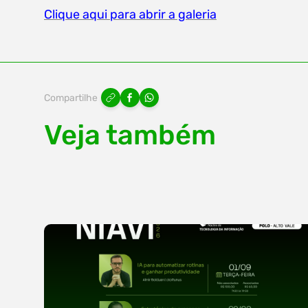
Clique aqui para abrir a galeria
Compartilhe
Veja também