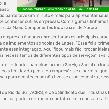
i a
essão
A sessão reuniu 42 empresas no CEDUP de Rio do Sul
cipante teve um minuto e meio para apresentar seus p
te conhecer outras empresas. Com algumas tínhamos di
tins, da Maad Componentes Industriais, de Aurora.
las empresas âncoras apresentaram as principais caract
ra de implementos agrícolas de Lages. “Essa foi a pri
te essa integração. Aqui ficou mais fácil trocar idei
 necessitamos de diferentes tipos de serviços”, avaliou
to entidades parceiras como o Serviço Social da Indú
co a timidez do pequeno empresário e a barreira que 
eses para acontecer se não tivesse esse encontro”, res
de Rio do Sul (ACIRS) e pelo Sindicato das Indústrias 
rticipar podem entrar em contato com a consultora Da