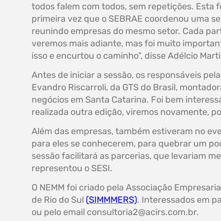
todos falem com todos, sem repetições. Esta fo
primeira vez que o SEBRAE coordenou uma s
reunindo empresas do mesmo setor. Cada parti
veremos mais adiante, mas foi muito importan
isso e encurtou o caminho”, disse Adélcio Mar
Antes de iniciar a sessão, os responsáveis pe
Evandro Riscarroli, da GTS do Brasil, montado
negócios em Santa Catarina. Foi bem interessan
realizada outra edição, viremos novamente, pois
Além das empresas, também estiveram no even
para eles se conhecerem, para quebrar um pou
sessão facilitará as parcerias, que levariam m
representou o SESI.
O NEMM foi criado pela Associação Empresarial 
de Rio do Sul
(
SIMMMERS)
. Interessados em pa
ou pelo email
consultoria2@acirs.com.br
.