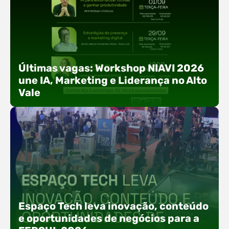
Últimas vagas: Workshop NIAVI 2026
une IA, Marketing e Liderança no Alto
Vale
Com o objetivo de impulsionar a produtividade, a
presença digital e a gestão nas empresas do
Espaço Tech leva inovação, conteúdo
Alto Vale, o Núcleo de Tecnologia da Informação
e oportunidades de negócios para a
(NIAVI), Polo ACATE-ACIRS, realiza a edição