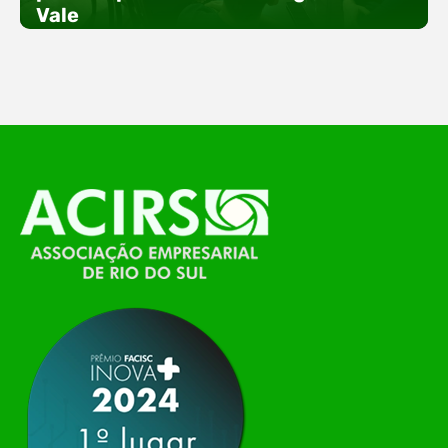
especial voltada à tecnologia, inovação e
Vale
empreendedorismo. Durante os três dias de
feira, o Espaço Tech será um dos palcos
temáticos do…
O Polo ACATE-ACIRS, por meio do NIAVI – Núcleo
de Tecnologia da Informação do Alto Vale do
Itajaí, realizou, no dia 21 de julho, o evento
Conexão Tech NIAVI, reunindo empresas de
tecnologia da região para uma noite de
networking, conteúdo estratégico e
apresentação de novas iniciativas para o setor. O
encontro aconteceu em Rio…