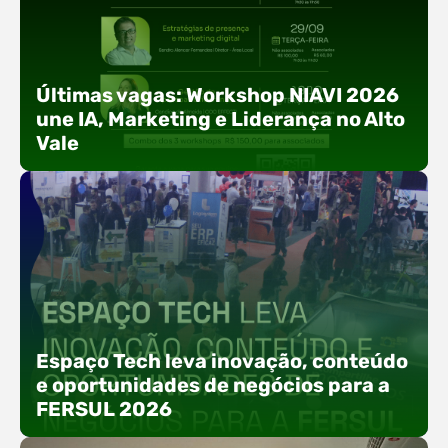
Últimas vagas: Workshop NIAVI 2026
une IA, Marketing e Liderança no Alto
Vale
Com o objetivo de impulsionar a produtividade, a
presença digital e a gestão nas empresas do
Espaço Tech leva inovação, conteúdo
Alto Vale, o Núcleo de Tecnologia da Informação
e oportunidades de negócios para a
(NIAVI), Polo ACATE-ACIRS, realiza a edição
FERSUL 2026
2026 do Workshop NIAVI. O evento foi
estruturado em uma trilha estratégica dividida