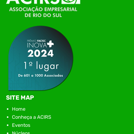
Itajaí, realizou, no dia 21 de julho, o evento
Conexão Tech NIAVI, reunindo empresas de
tecnologia da região para uma noite de
networking, conteúdo estratégico e
apresentação de novas iniciativas para o setor. O
encontro aconteceu em Rio…
SITE MAP
Home
Conheça a ACIRS
Eventos
Núcleos