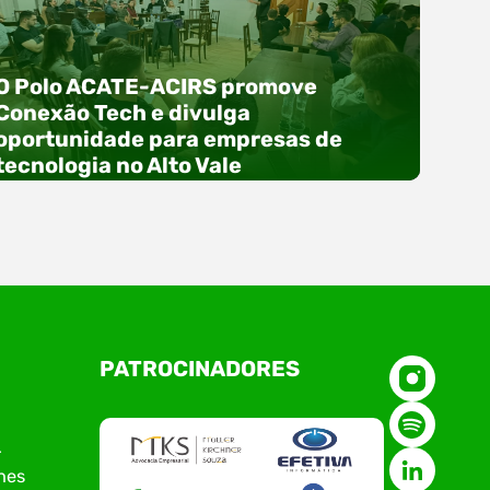
O Polo ACATE-ACIRS promove
Conexão Tech e divulga
oportunidade para empresas de
tecnologia no Alto Vale
O Polo ACATE-ACIRS, por meio do NIAVI – Núcleo
PATROCINADORES
de Tecnologia da Informação do Alto Vale do
Itajaí, realizou, no dia 21 de julho, o evento
Conexão Tech NIAVI, reunindo empresas de
tecnologia da região para uma noite de
r
networking, conteúdo estratégico e
nes
apresentação de novas iniciativas para o setor.