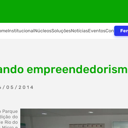
Fer
ome
Institucional
Núcleos
Soluções
Notícias
Eventos
Contato
ando empreendedoris
6/05/2014
o Parque
dição do
e Rio do
 Micro e