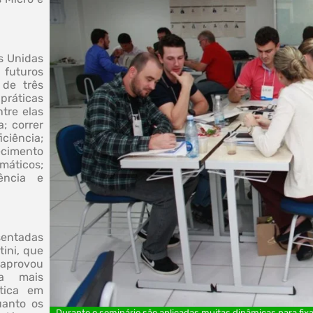
s Unidas
futuros
 de três
 práticas
tre elas
a; correr
ciência;
ecimento
máticos;
ência e
sentadas
tini, que
 aprovou
da mais
tica em
uanto os
Durante o seminário são aplicadas muitas dinâmicas para fixa