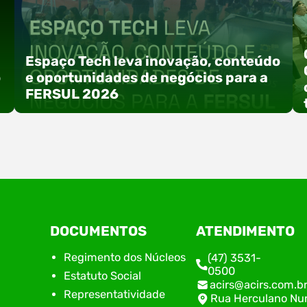
Espaço Tech leva inovação, conteúdo
o
e oportunidades de negócios para a
FERSUL 2026
a
A 15ª FERSUL – Feira Multissetorial do Alto Vale
DOCUMENTOS
ATENDIMENTO
do Itajaí acontece nos dias 12, 13 e 14 de agosto
de 2026, no Centro de Eventos Hermann
Regimento dos Núcleos
(47) 3531-
Purnhagen, e contará com uma programação
0500
Estatuto Social
especial voltada à tecnologia, inovação e
acirs@acirs.com.b
empreendedorismo. Durante os três dias de
Representatividade
Rua Herculano Nu
feira, o Espaço Tech será um dos palcos