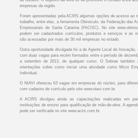
empresas da região.
Foram apresentadas pela ACIRS algumas opções de acesso ao 
trabalho, entre elas, a ferramenta Obinóculo, da Federação das 
Empresariais de Santa Catarina (FACISC). No site www.obinoc
podem ser cadastrados currículos, produtos e serviços e as i
são acessadas por mais de 30 mil empresas no estado.
Outra oportunidade divulgada foi a de Agente Local de Inovação,
com duas vagas para recém formados entre o período de dezemb
a setembro de 2013, de qualquer curso. O Sebrae também 
orientações sobre como iniciar uma atividade como Micro Em
Individual.
O NIAVI ofereceu 63 vagas em empresas do núcleo, para diferen
com cadastro de currículo pelo site www.niavi.com.br.
A ACIRS divulgou ainda as capacitações realizadas em pa
instituições de ensino para qualificação de mão-de-obra. A agen
pode ser verificada no site www.acirs.com.br.