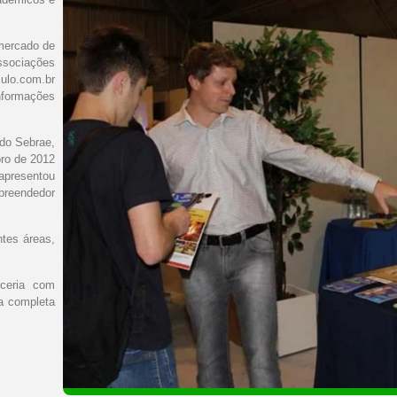
mercado de
Associações
ulo.com.br
nformações
 do Sebrae,
ro de 2012
apresentou
preendedor
tes áreas,
rceria com
da completa