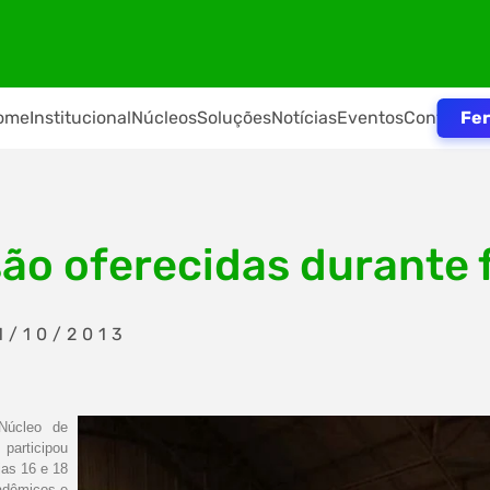
Fer
ome
Institucional
Núcleos
Soluções
Notícias
Eventos
Contato
o oferecidas durante f
1/10/2013
Núcleo de
 participou
ias 16 e 18
cadêmicos e