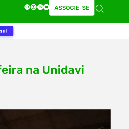
ASSOCIE-SE
sul
eira na Unidavi