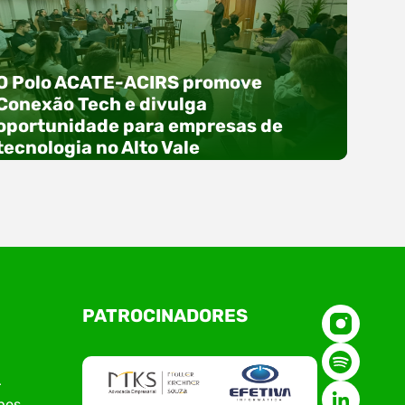
O Polo ACATE-ACIRS promove
Conexão Tech e divulga
oportunidade para empresas de
tecnologia no Alto Vale
O Polo ACATE-ACIRS, por meio do NIAVI – Núcleo
PATROCINADORES
de Tecnologia da Informação do Alto Vale do
Itajaí, realizou, no dia 21 de julho, o evento
Conexão Tech NIAVI, reunindo empresas de
tecnologia da região para uma noite de
r
networking, conteúdo estratégico e
nes