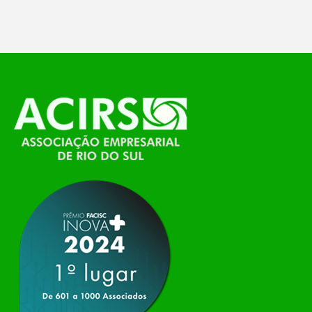
temáticos do…
O Polo ACATE-ACIRS, por meio do NIAVI – Núcleo
de Tecnologia da Informação do Alto Vale do
Itajaí, realizou, no dia 21 de julho, o evento
Conexão Tech NIAVI, reunindo empresas de
tecnologia da região para uma noite de
networking, conteúdo estratégico e
apresentação de novas iniciativas para o setor. O
encontro aconteceu em Rio…