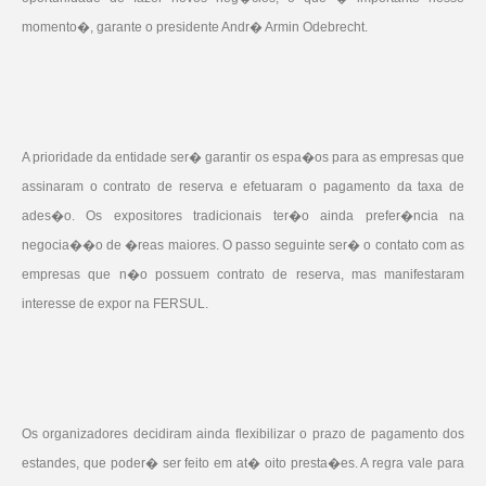
momento�, garante o presidente Andr� Armin Odebrecht.
A prioridade da entidade ser� garantir os espa�os para as empresas que
assinaram o contrato de reserva e efetuaram o pagamento da taxa de
ades�o. Os expositores tradicionais ter�o ainda prefer�ncia na
negocia��o de �reas maiores. O passo seguinte ser� o contato com as
empresas que n�o possuem contrato de reserva, mas manifestaram
interesse de expor na FERSUL.
Os organizadores decidiram ainda flexibilizar o prazo de pagamento dos
estandes, que poder� ser feito em at� oito presta�es. A regra vale para