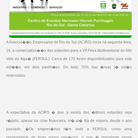
A Associa��o Empresarial de Rio do Sul (ACIRS) inicia na segunda-feira,
16, a comercializa��o dos estandes para a VII Feira Multissetorial do Alto
Vale do Itaja� (FERSUL). Cerca de 170 foram disponibilizados para esta
edi��o, em dois pavilh�es. Do total, 70% das �reas j� est�o
reservadas.
A expectativa da ACIRS � que a venda dos �ltimos estandes seja
r�pida, apesar da crise financeira. H� at� fila de espera, desde o ano
passado. �Os empres�rios t�m visto a FERSUL como uma
oportunidade de fazer novos neg�cios, o que � importante nesse