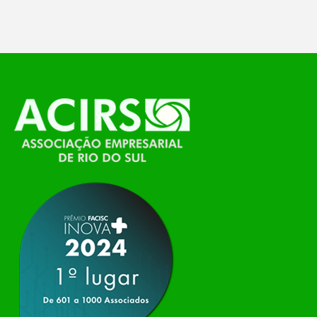
temáticos do…
O Polo ACATE-ACIRS, por meio do NIAVI – Núcleo
de Tecnologia da Informação do Alto Vale do
Itajaí, realizou, no dia 21 de julho, o evento
Conexão Tech NIAVI, reunindo empresas de
tecnologia da região para uma noite de
networking, conteúdo estratégico e
apresentação de novas iniciativas para o setor. O
encontro aconteceu em Rio…