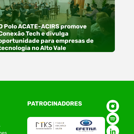
O Polo ACATE-ACIRS promove
Conexão Tech e divulga
oportunidade para empresas de
tecnologia no Alto Vale
O Polo ACATE-ACIRS, por meio do NIAVI – Núcleo
PATROCINADORES
de Tecnologia da Informação do Alto Vale do
Itajaí, realizou, no dia 21 de julho, o evento
Conexão Tech NIAVI, reunindo empresas de
tecnologia da região para uma noite de
r
networking, conteúdo estratégico e
nes