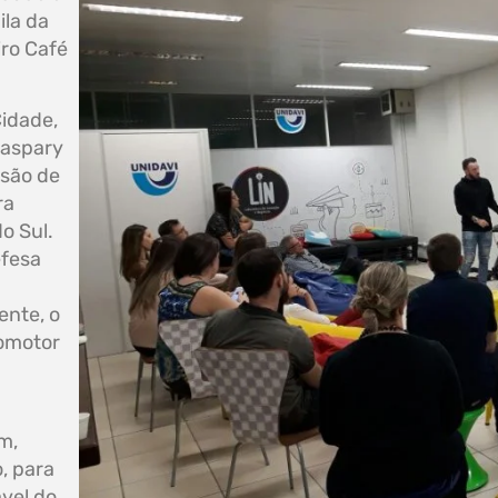
ila da
iro Café
Cidade,
Kaspary
usão de
ra
o Sul.
efesa
nte, o
omotor
m,
, para
vel do