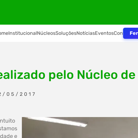
Fer
ome
Institucional
Núcleos
Soluções
Notícias
Eventos
Contato
realizado pelo Núcleo de
2/05/2017
ntuito
Estamos
idade e