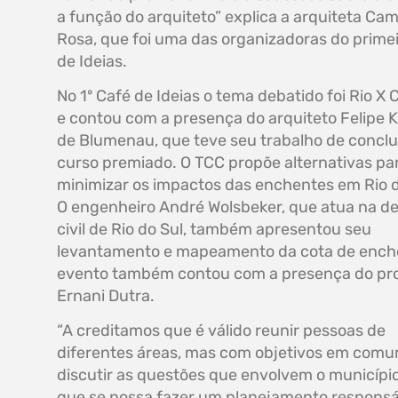
a função do arquiteto” explica a arquiteta Cam
Rosa, que foi uma das organizadoras do prime
de Ideias.
No 1º Café de Ideias o tema debatido foi Rio X 
e contou com a presença do arquiteto Felipe 
de Blumenau, que teve seu trabalho de concl
curso premiado. O TCC propõe alternativas pa
minimizar os impactos das enchentes em Rio d
O engenheiro André Wolsbeker, que atua na d
civil de Rio do Sul, também apresentou seu
levantamento e mapeamento da cota de enche
evento também contou com a presença do pr
Ernani Dutra.
“A creditamos que é válido reunir pessoas de
diferentes áreas, mas com objetivos em comu
discutir as questões que envolvem o município
que se possa fazer um planejamento responsá