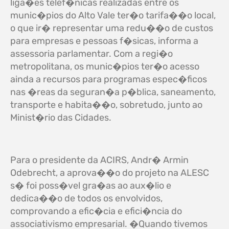
liga�es telef�nicas realizadas entre os
munic�pios do Alto Vale ter�o tarifa��o local,
o que ir� representar uma redu��o de custos
para empresas e pessoas f�sicas, informa a
assessoria parlamentar. Com a regi�o
metropolitana, os munic�pios ter�o acesso
ainda a recursos para programas espec�ficos
nas �reas da seguran�a p�blica, saneamento,
transporte e habita��o, sobretudo, junto ao
Minist�rio das Cidades.
Para o presidente da ACIRS, Andr� Armin
Odebrecht, a aprova��o do projeto na ALESC
s� foi poss�vel gra�as ao aux�lio e
dedica��o de todos os envolvidos,
comprovando a efic�cia e efici�ncia do
associativismo empresarial. �Quando tivemos