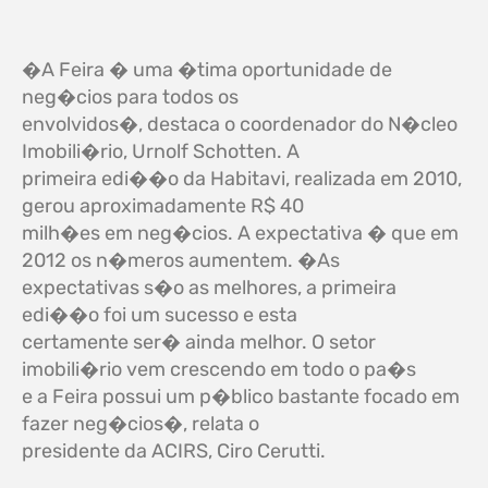
�A Feira � uma �tima oportunidade de
neg�cios para todos os
envolvidos�, destaca o coordenador do N�cleo
Imobili�rio, Urnolf Schotten. A
primeira edi��o da
Habitavi
, realizada em 2010,
gerou aproximadamente R$ 40
milh�es em neg�cios. A expectativa � que em
2012 os n�meros aumentem. �As
expectativas s�o as melhores, a primeira
edi��o foi um sucesso e esta
certamente ser� ainda melhor. O setor
imobili�rio vem crescendo em todo o pa�s
e a Feira possui um p�blico bastante focado em
fazer neg�cios�, relata o
presidente da ACIRS, Ciro Cerutti.