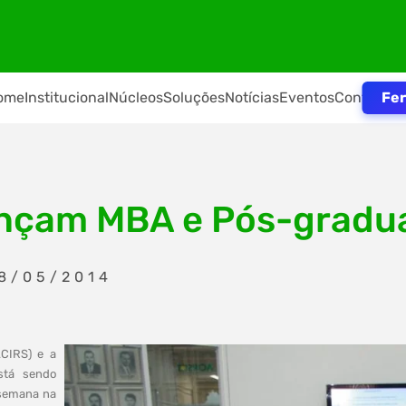
Fer
ome
Institucional
Núcleos
Soluções
Notícias
Eventos
Contato
ançam MBA e Pós-gradu
08/05/2014
ACIRS) e a
tá sendo
 semana na