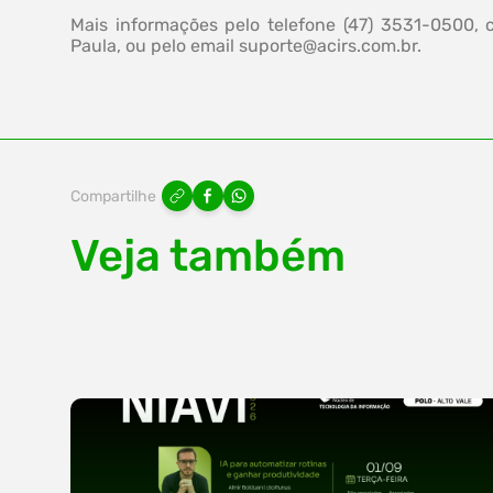
Mais informações pelo telefone (47) 3531-0500,
Paula, ou pelo email
suporte@acirs.com.br
.
Compartilhe
Veja também