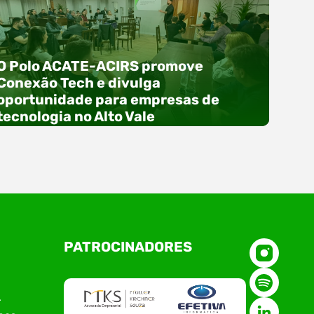
O Polo ACATE-ACIRS promove
Conexão Tech e divulga
oportunidade para empresas de
tecnologia no Alto Vale
O Polo ACATE-ACIRS, por meio do NIAVI – Núcleo
PATROCINADORES
de Tecnologia da Informação do Alto Vale do
Itajaí, realizou, no dia 21 de julho, o evento
Conexão Tech NIAVI, reunindo empresas de
tecnologia da região para uma noite de
r
networking, conteúdo estratégico e