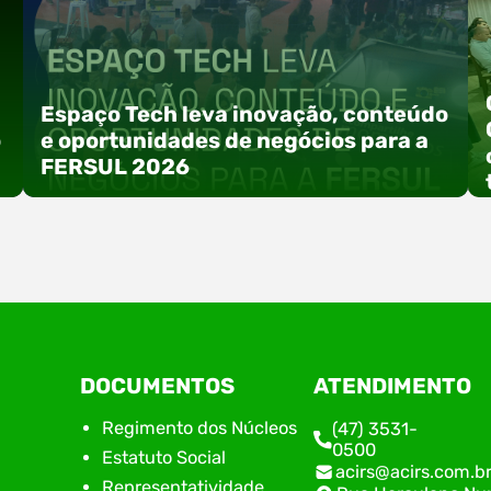
Espaço Tech leva inovação, conteúdo
o
e oportunidades de negócios para a
FERSUL 2026
a
A 15ª FERSUL – Feira Multissetorial do Alto Vale
DOCUMENTOS
ATENDIMENTO
do Itajaí acontece nos dias 12, 13 e 14 de agosto
de 2026, no Centro de Eventos Hermann
Regimento dos Núcleos
(47) 3531-
Purnhagen, e contará com uma programação
0500
Estatuto Social
especial voltada à tecnologia, inovação e
acirs@acirs.com.b
empreendedorismo. Durante os três dias de
Representatividade