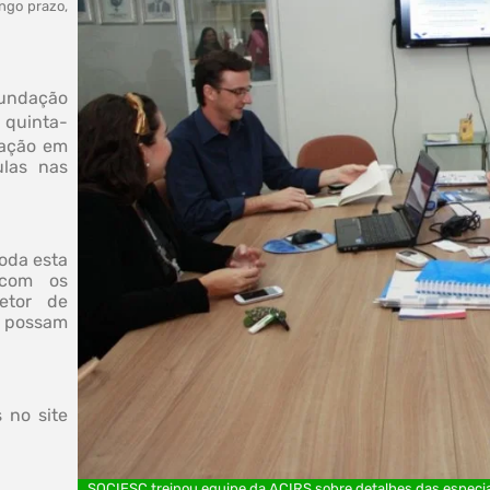
ngo prazo,
Fundação
 quinta-
uação em
las nas
oda esta
 com os
etor de
e possam
 no site
SOCIESC treinou equipe da ACIRS sobre detalhes das especi