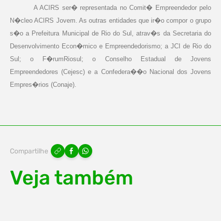
A ACIRS ser� representada no Comit� Empreendedor pelo
N�cleo ACIRS Jovem. As outras entidades que ir�o compor o grupo
s�o a Prefeitura Municipal de Rio do Sul, atrav�s da Secretaria do
Desenvolvimento Econ�mico e Empreendedorismo; a JCI de Rio do
Sul; o F�rumRiosul; o Conselho Estadual de Jovens
Empreendedores (Cejesc) e a Confedera��o Nacional dos Jovens
Empres�rios (Conaje).
Compartilhe
Veja também