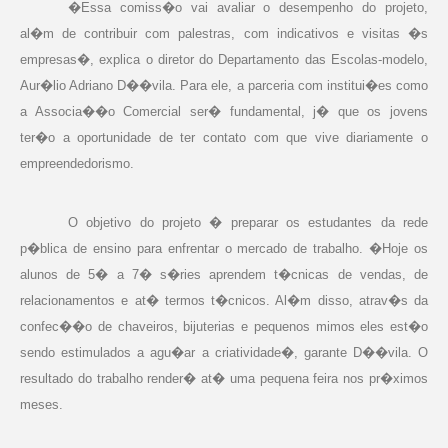
�Essa comiss�o vai avaliar o desempenho do projeto,
al�m de contribuir com palestras, com indicativos e visitas �s
empresas�, explica o diretor do Departamento das Escolas-modelo,
Aur�lio Adriano D��vila. Para ele, a parceria com institui�es como
a Associa��o Comercial ser� fundamental, j� que os jovens
ter�o a oportunidade de ter contato com que vive diariamente o
empreendedorismo.
O objetivo do projeto � preparar os estudantes da rede
p�blica de ensino para enfrentar o mercado de trabalho. �Hoje os
alunos de 5� a 7� s�ries aprendem t�cnicas de vendas, de
relacionamentos e at� termos t�cnicos. Al�m disso, atrav�s da
confec��o de chaveiros, bijuterias e pequenos mimos eles est�o
sendo estimulados a agu�ar a criatividade�, garante D��vila. O
resultado do trabalho render� at� uma pequena feira nos pr�ximos
meses.