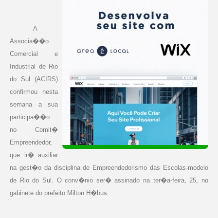
A
Associa��o
Comercial e
Industrial de Rio
do Sul (ACIRS)
confirmou nesta
semana a sua
participa��o
no Comit�
Empreendedor,
que ir� auxiliar
na gest�o da disciplina de Empreendedorismo das Escolas-modelo
de Rio do Sul. O conv�nio ser� assinado na ter�a-feira, 25, no
gabinete do prefeito Milton H�bus.