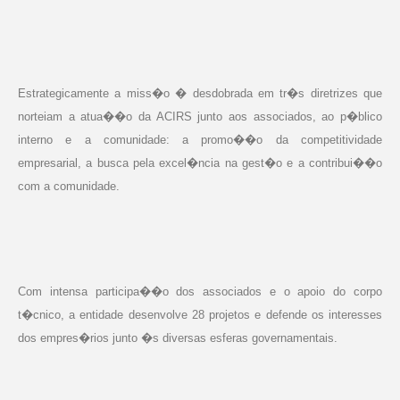
Estrategicamente a miss�o � desdobrada em tr�s diretrizes que
norteiam a atua��o da ACIRS junto aos associados, ao p�blico
interno e a comunidade: a promo��o da competitividade
empresarial, a busca pela excel�ncia na gest�o e a contribui��o
com a comunidade.
Com intensa participa��o dos associados e o apoio do corpo
t�cnico, a entidade desenvolve 28 projetos e defende os interesses
dos empres�rios junto �s diversas esferas governamentais.