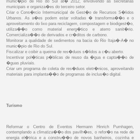
munic�pio de Rio do Sul at� 2012, envolvendo as secretarias
municipais e organiza�es do terceiro setor.
Criar o Cons�rcio Intermunicipal de Gest�o de Recursos S�lidos
Urbanos. As a�es podem estar voltadas � transforma��o e o
aproveitamento do lixo para reciclagem, compostagem e biodigest�o,
utiliza��o como material energ�tico e aterro sanit�rio.
Comercializa��o de derivados e cr�ditos de carbono.
Monitorar a qualidade de sedimentos na bacia do Rio Itaja�-A� no
munic�pio de Rio do Sul.
Fiscalizar e coibir a queima de res�duos s�lidos a c�u aberto.
Incentivar pol�ticas p�blicas de reuso da �gua e capta��o de
�guas pluviais.
Criar um programa de coleta de res�duos eletr�nicos, aproveitando
materiais para implanta��o de programas de inclus�o digital.
Turismo
Reformar o Centro de Eventos Hermann Hinrich Purnhagen,
contemplando a climatiza��o dos pavilh�es, o refor�o na rede de
energia el�trica e a constru��o de novos banheiros, cozinha e