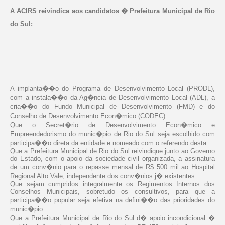
A ACIRS reivindica aos candidatos � Prefeitura Municipal de Rio
do Sul:
A implanta��o do Programa de Desenvolvimento Local (PRODL),
com a instala��o da Ag�ncia de Desenvolvimento Local (ADL), a
cria��o do Fundo Municipal de Desenvolvimento (FMD) e do
Conselho de Desenvolvimento Econ�mico (CODEC).
Que o Secret�rio de Desenvolvimento Econ�mico e
Empreendedorismo do munic�pio de Rio do Sul seja escolhido com
participa��o direta da entidade e nomeado com o referendo desta.
Que a Prefeitura Municipal de Rio do Sul reivindique junto ao Governo
do Estado, com o apoio da sociedade civil organizada, a assinatura
de um conv�nio para o repasse mensal de R$ 500 mil ao Hospital
Regional Alto Vale, independente dos conv�nios j� existentes.
Que sejam cumpridos integralmente os Regimentos Internos dos
Conselhos Municipais, sobretudo os consultivos, para que a
participa��o popular seja efetiva na defini��o das prioridades do
munic�pio.
Que a Prefeitura Municipal de Rio do Sul d� apoio incondicional �