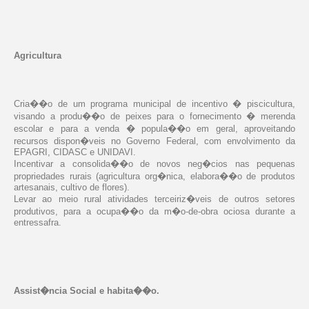
Agricultura
Cria��o de um programa municipal de incentivo � piscicultura,
visando a produ��o de peixes para o fornecimento � merenda
escolar e para a venda � popula��o em geral, aproveitando
recursos dispon�veis no Governo Federal, com envolvimento da
EPAGRI, CIDASC e UNIDAVI.
Incentivar a consolida��o de novos neg�cios nas pequenas
propriedades rurais (agricultura org�nica, elabora��o de produtos
artesanais, cultivo de flores).
Levar ao meio rural atividades terceiriz�veis de outros setores
produtivos, para a ocupa��o da m�o-de-obra ociosa durante a
entressafra.
Assist�ncia Social e habita��o.