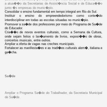
a atua��o da Secretarias de Assist�ncia Social e de Educa��o
junto �s empresas do munic�pio.
Consolidar o ensino fundamental em tempo integral em Rio do Sul.
Instituir o ensino do empreendedorismo como conte�do
interdisciplinar em todas as escolas situadas no munic�pio.
Promover a sa�de dos professores por meio do Programa de Sa�de
do Educador.
Cria��o de novos eventos culturais, como a Semana da Cultura,
onde sejam feitos o lan�amento de livros, exposi��o de obras,
concertos musicais, entre outros.
Ampliar a oferta de vagas nas creches municipais.
Fortalecer as manifesta�es e as tradi�es culturais alem�, italiana e
ga�cha.
Sa�de
Ampliar o Programa Sa�de do Trabalhador, da Secretaria Municipal
de Sa�de.