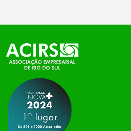
feira, o Espaço Tech será um dos palcos
temáticos do…
O Polo ACATE-ACIRS, por meio do NIAVI – Núcleo
de Tecnologia da Informação do Alto Vale do
Itajaí, realizou, no dia 21 de julho, o evento
Conexão Tech NIAVI, reunindo empresas de
tecnologia da região para uma noite de
networking, conteúdo estratégico e
apresentação de novas iniciativas para o setor. O
encontro aconteceu em Rio…