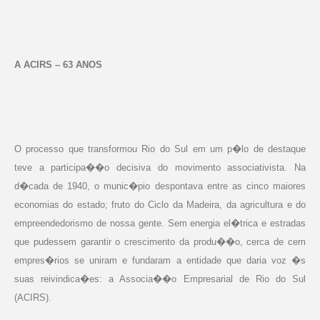
A ACIRS – 63 ANOS
O processo que transformou Rio do Sul em um p�lo de destaque
teve a participa��o decisiva do movimento associativista. Na
d�cada de 1940, o munic�pio despontava entre as cinco maiores
economias do estado; fruto do Ciclo da Madeira, da agricultura e do
empreendedorismo de nossa gente. Sem energia el�trica e estradas
que pudessem garantir o crescimento da produ��o, cerca de cem
empres�rios se uniram e fundaram a entidade que daria voz �s
suas reivindica�es: a Associa��o Empresarial de Rio do Sul
(ACIRS).