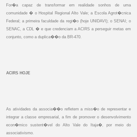
For�a capaz de transformar em realidade sonhos de uma
comunidade � o Hospital Regional Alto Vale; a Escola Agrot�cnica
Federal; a primeira faculdade da regi�o (hoje UNIDAVI); o SENAI; o
SENAC, a CDL � e que credenciam a ACIRS a perseguir metas em
conjunto, como a duplica��o da BR-470.
ACIRS HOJE
As atividades da associa��o refletem a miss�o de representar e
integrar a classe empresarial, a fim de promover o desenvolvimento
econ�mico sustent�vel do Alto Vale do Itaja�, por meio do
associativismo.