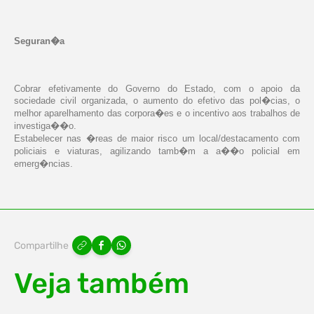
Seguran�a
Cobrar efetivamente do Governo do Estado, com o apoio da
sociedade civil organizada, o aumento do efetivo das pol�cias, o
melhor aparelhamento das corpora�es e o incentivo aos trabalhos de
investiga��o.
Estabelecer nas �reas de maior risco um local/destacamento com
policiais e viaturas, agilizando tamb�m a a��o policial em
emerg�ncias.
Compartilhe
Veja também