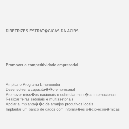
DIRETRIZES ESTRAT�GICAS DA ACIRS
Promover a competitividade empresarial
Ampliar
o Programa Empreender
Desenvolver a capacita��o empresarial
Promover miss�es nacionais e estimular miss�es internacionais
Realizar feiras setoriais e multissetoriais
Apoiar a implanta��o de arranjos produtivos locais
Implantar um banco de dados com informa�es s�cio-econ�micas