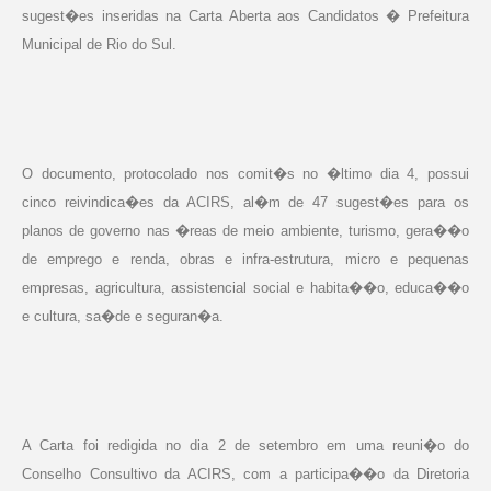
sugest�es inseridas na Carta Aberta aos Candidatos � Prefeitura
Municipal de Rio do Sul.
O documento, protocolado nos comit�s no �ltimo dia 4, possui
cinco reivindica�es da ACIRS, al�m de 47 sugest�es para os
planos de governo nas �reas de meio ambiente, turismo, gera��o
de emprego e renda, obras e infra-estrutura, micro e pequenas
empresas, agricultura, assistencial social e habita��o, educa��o
e cultura, sa�de e seguran�a.
A Carta foi redigida no dia 2 de setembro em uma reuni�o do
Conselho Consultivo da ACIRS, com a participa��o da Diretoria