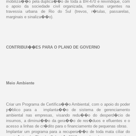
mobiliza��o pela duplica��o de toda a BR-470 e reivindique, com
o apoio da sociedade civil organizada, melhorias urgentes na
travessia urbana de Rio do Sul (trevos, r�tulas, passarelas,
marginais e sinaliza��o).
CONTRIBUI��ES PARA O PLANO DE GOVERNO
Meio Ambiente
Criar um Programa de Certifica��o Ambiental, com o apoio do poder
p�blico para a
implanta��o de sistema de gerenciamento
ambiental nas empresas, visando redu��o do desperd�cio de
insumos, a diminui��o da gera��o de res�duos e efluentes e o
acesso a linhas de cr�dito para o financiamento de pequenas obras.
Implantar um programa para a recupera��o de toda mata ciliar do