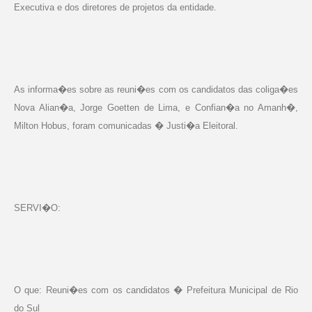
Executiva e dos diretores de projetos da entidade.
As informa�es sobre as reuni�es com os candidatos das coliga�es
Nova Alian�a, Jorge Goetten de Lima, e Confian�a no Amanh�,
Milton Hobus, foram comunicadas � Justi�a Eleitoral.
SERVI�O:
O que: Reuni�es com os candidatos � Prefeitura Municipal de Rio
do Sul