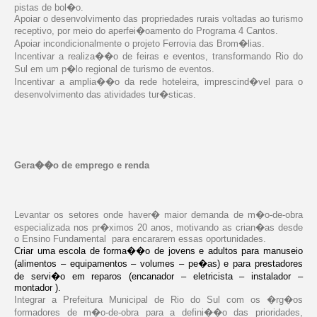
pistas de bol�o.
Apoiar o desenvolvimento das propriedades rurais voltadas ao turismo
receptivo, por meio do aperfei�oamento do Programa 4 Cantos.
Apoiar incondicionalmente o projeto Ferrovia das Brom�lias.
Incentivar a realiza��o de feiras e eventos, transformando Rio do
Sul em um p�lo regional de turismo de eventos.
Incentivar a amplia��o da rede hoteleira, imprescind�vel para o
desenvolvimento das atividades tur�sticas.
Gera��o de emprego e renda
Levantar os setores onde haver� maior demanda de m�o-de-obra
especializada nos pr�ximos 20 anos, motivando as crian�as desde
o Ensino Fundamental
para encararem essas oportunidades.
Criar uma escola de forma��o de jovens e adultos para manuseio
(alimentos – equipamentos – volumes – pe�as) e para prestadores
de servi�o em reparos (encanador – eletricista – instalador –
montador ).
Integrar a Prefeitura Municipal de Rio do Sul com os �rg�os
formadores de m�o-de-obra para a defini��o das prioridades,