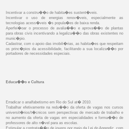
Incentivar a constru��o de habita�es sustent�veis.
Incentivar o uso de energias renov�veis, especialmente as
tecnologias acess�veis �s popula�es de baixa renda.
Aperfei�oar o processo de avalia��o e aprova��o de plantas
para obras civis incentivando a legaliza��o das obras existentes no
munic�pio.
Cadastrar, com o apoio das imobili�rias, as habita�es que respeitam
os princ�pios da acessibilidade, facilitando a sua localiza��o por
portadores de necessidades especiais.
Educa��o e Cultura
Erradicar o analfabetismo em Rio do Sul at� 2010.
Trabalhar efetivamente na redu��o da oferta de vagas nos cursos
universit�rios/t�cnicos sem perspectivas de mercado de trabalho e
no aumento da oferta de vagas em especialidades e forma��o de
professores de alto n�vel para as escolas.
Estimular a contrata��o de jovens por meio da Lei do Aprendiz, com