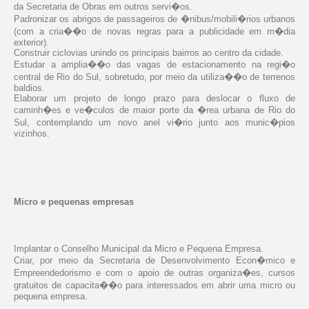
da Secretaria de Obras em outros servi�os.
Padronizar os abrigos de passageiros de �nibus/mobili�rios urbanos
(com a cria��o de novas regras para a publicidade em m�dia
exterior).
Construir ciclovias unindo os principais bairros ao centro da cidade.
Estudar a amplia��o das vagas de estacionamento na regi�o
central de Rio do Sul, sobretudo, por meio da utiliza��o de terrenos
baldios.
Elaborar um projeto de longo prazo para deslocar o fluxo de
caminh�es e ve�culos de maior porte da �rea urbana de Rio do
Sul, contemplando um novo anel vi�rio junto aos munic�pios
vizinhos.
Micro e pequenas empresas
Implantar o Conselho Municipal da Micro e Pequena Empresa.
Criar, por meio da Secretaria de Desenvolvimento Econ�mico e
Empreendedorismo e com o apoio de outras organiza�es, cursos
gratuitos de capacita��o para interessados em abrir uma micro ou
pequena empresa.