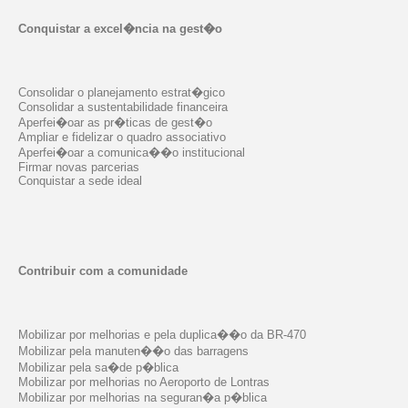
Conquistar a excel�ncia na gest�o
Consolidar o planejamento estrat�gico
Consolidar a sustentabilidade financeira
Aperfei�oar as pr�ticas de gest�o
Ampliar e fidelizar o quadro associativo
Aperfei�oar a comunica��o institucional
Firmar novas parcerias
Conquistar a sede ideal
Contribuir com a comunidade
Mobilizar por melhorias e pela duplica��o da BR-470
Mobilizar pela manuten��o das barragens
Mobilizar pela sa�de p�blica
Mobilizar por melhorias no Aeroporto de Lontras
Mobilizar por melhorias na seguran�a p�blica