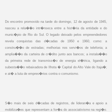
Do encontro promovido na tarde do domingo, 12 de agosto de 1945,
nasceu a rela��o intr�nseca entre a hist�ria da entidade e do
munic�pio de Rio do Sul. O legado deixado pelos empreendedores
revela conquistas das d�cadas de 1950 e 1960, como: a
constru��o de estradas; melhorias nos servi�os de telefonia; a
amplia��o da carteira de cr�dito junto aos bancos; a instala��o
da primeira rede de transmiss�o de energia el�trica, ligando a
subesta��o rebaixadora de Ilhota � Capital do Alto Vale do Itaja�;
e at� a luta de empres�rios contra o comunismo.
S�o mais de seis d�cadas de registros, de lideran�a e apoio a
mobiliza�es que representam a for�a do associativismo na regi�o.