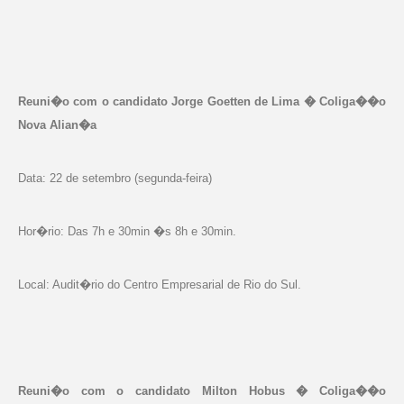
Reuni�o com o candidato Jorge Goetten de Lima � Coliga��o
Nova Alian�a
Data: 22 de setembro (segunda-feira)
Hor�rio: Das 7h e 30min �s 8h e 30min.
Local: Audit�rio do Centro Empresarial de Rio do Sul.
Reuni�o com o candidato Milton Hobus � Coliga��o