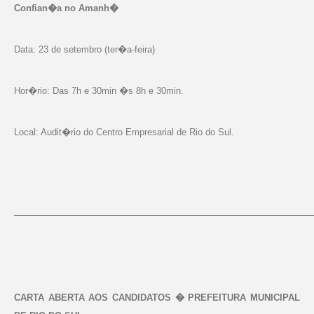
Confian�a no Amanh�
Data: 23 de setembro (ter�a-feira)
Hor�rio: Das 7h e 30min �s 8h e 30min.
Local: Audit�rio do Centro Empresarial de Rio do Sul.
—————————————————————————————————
CARTA ABERTA AOS CANDIDATOS � PREFEITURA MUNICIPAL