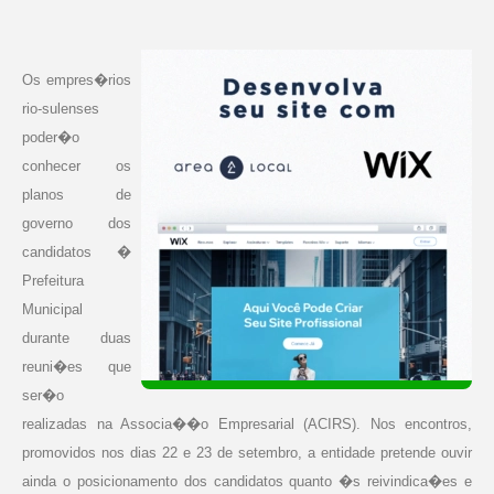
Os empres�rios
rio-sulenses
poder�o
conhecer os
planos de
governo dos
candidatos �
Prefeitura
Municipal
durante duas
reuni�es que
ser�o
realizadas na Associa��o Empresarial (ACIRS). Nos encontros,
promovidos nos dias 22 e 23 de setembro, a entidade pretende ouvir
ainda o posicionamento dos candidatos quanto �s reivindica�es e