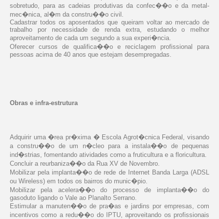
sobretudo, para as cadeias produtivas da confec��o e da metal-
mec�nica, al�m da constru��o civil.
Cadastrar todos os aposentados que queiram voltar ao mercado de
trabalho por necessidade de renda extra, estudando o melhor
aproveitamento de cada um segundo a sua experi�ncia.
Oferecer cursos de qualifica��o e reciclagem profissional para
pessoas acima de 40 anos que estejam desempregadas.
Obras e infra-estrutura
Adquirir uma �rea pr�xima � Escola Agrot�cnica Federal, visando
a constru��o de um n�cleo para a instala��o de pequenas
ind�strias, fomentando atividades como a fruticultura e a floricultura.
Concluir a reurbaniza��o da Rua XV de Novembro.
Mobilizar pela implanta��o de rede de Internet Banda Larga (ADSL
ou Wireless) em todos os bairros do munic�pio.
Mobilizar pela acelera��o do processo de implanta��o do
gasoduto ligando o Vale ao Planalto Serrano.
Estimular a manuten��o de pra�as e jardins por empresas, com
incentivos como a redu��o do IPTU, aproveitando os profissionais