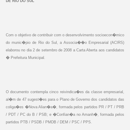
DE RIO DO SUL
Com o objetivo de contribuir com o desenvolvimento socioecon�mico
do munic�pio de Rio do Sul, a Associa��o Empresarial (ACIRS)
elaborou no dia 2 de setembro de
2008 a
Carta Aberta aos candidatos
� Prefeitura Municipal.
O documento contempla cinco reivindica�es da classe empresarial,
al�m de 47 sugest�es para o Plano de Governo dos candidatos das
coliga�es �Nova Alian�a�, formada pelos partidos PR / PT / PRB
/ PDT / PC do B / PSB; e �Confian�a no Amanh�, formada pelos
partidos PTB / PSDB / PMDB / DEM / PSC / PPS.