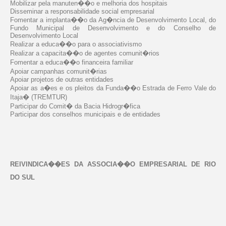
Mobilizar pela manuten��o e melhoria dos hospitais
Disseminar a responsabilidade social empresarial
Fomentar a implanta��o da Ag�ncia de Desenvolvimento Local, do
Fundo Municipal de Desenvolvimento e do Conselho de
Desenvolvimento Local
Realizar a educa��o para o associativismo
Realizar a capacita��o de agentes comunit�rios
Fomentar a educa��o financeira familiar
Apoiar campanhas comunit�rias
Apoiar projetos de outras entidades
Apoiar as a�es e os pleitos da Funda��o Estrada de Ferro Vale do
Itaja� (TREMTUR)
Participar do Comit� da Bacia Hidrogr�fica
Participar dos conselhos municipais e de entidades
REIVINDICA��ES DA ASSOCIA��O EMPRESARIAL DE RIO
DO SUL