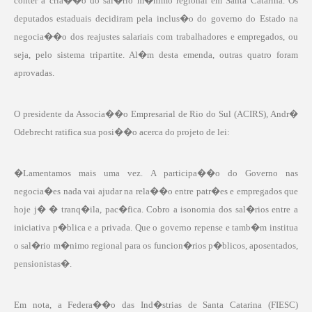
conter a cria��o do sal�rio m�nimo regional
em Santa Catarina.
Os
deputados estaduais decidiram pela inclus�o do governo do Estado na
negocia��o dos reajustes salariais com trabalhadores e empregados, ou
seja, pelo sistema tripartite. Al�m desta emenda, outras quatro foram
aprovadas.
O presidente da Associa��o Empresarial de Rio do Sul (ACIRS), Andr�
Odebrecht ratifica sua posi��o acerca do projeto de lei:
�Lamentamos mais uma vez. A participa��o do Governo nas
negocia�es nada vai ajudar na rela��o entre patr�es e empregados que
hoje j� � tranq�ila, pac�fica. Cobro a isonomia dos sal�rios entre a
iniciativa p�blica e a privada. Que o governo repense e tamb�m institua
o sal�rio m�nimo regional para os funcion�rios p�blicos, aposentados,
pensionistas�.
Em nota, a Federa��o das Ind�strias de Santa Catarina (FIESC)