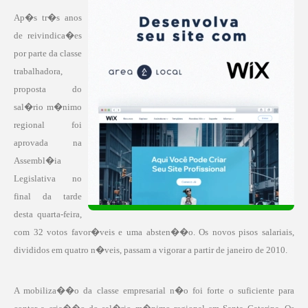
Ap�s tr�s anos
de reivindica�es
por parte da classe
trabalhadora,
proposta do
sal�rio m�nimo
regional foi
aprovada na
Assembl�ia
Legislativa no
final da tarde
desta quarta-feira,
com 32 votos favor�veis e uma absten��o.
Os novos pisos salariais,
divididos em quatro n�veis, passam a vigorar a partir de janeiro de 2010.
A mobiliza��o da classe empresarial n�o foi forte o suficiente para