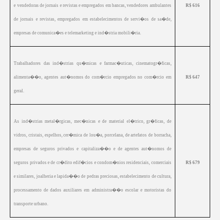
e vendedoras de jornais e revistas e empregados em bancas, vendedores ambulantes
R$ 616
de jornais e revistas, empregados em estabelecimentos de servi�os de sa�de,
empresas de comunica�es e telemarketing e ind�stria mobili�ria.
Trabalhadores das ind�strias qu�micas e farmac�uticas, cinematogr�ficas,
alimenta��o, agentes aut�nomos do com�rcio empregados no com�rcio em
R$ 647
geral.
As ind�strias metal�rgicas, mec�nicas e de material el�trico, gr�ficas, de
vidros, cristais, espelhos, cer�mica de lou�a, porcelana, de artefatos de borracha,
empresas de seguros privados e capitaliza��o e de agentes aut�nomos de
seguros privados e de cr�dito edif�cios e condom�nios residenciais, comerciais
R$ 679
e similares, joalheria e lapida��o de pedras preciosas, estabelecimento de cultura,
processamento de dados auxiliares em administra��o escolar e motoristas do
transporte urbano.