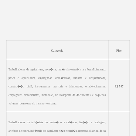
Categoria
Piso
Trabalhadores da agricultura, pecu�ria, ind�stria extrativista e beneficiamento,
pesca e aquicultura, empregados dom�sticos, turismo e hospitalidade,
constru��o civil, instrumentos musicais e brinquedos, estabelecimentos,
R$ 587
empregados motociclistas, motoboys, no transporte de documentos e pequenos
volumes, bem como do transporte urbano.
Trabalhadores da ind�stria do vestu�rio e cal�ado, fia��o e tecelagem,
artefatos de couro, ind�stria do papel, papel�o e corti�a, empresas distribuidoras