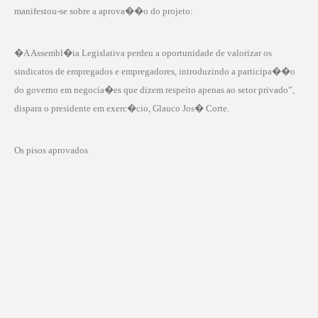
manifestou-se sobre a aprova��o do projeto:
�A Assembl�ia Legislativa perdeu a oportunidade de valorizar os
sindicatos de empregados e empregadores, introduzindo a participa��o
do governo em negocia�es que dizem respeito apenas ao setor privado”,
dispara o presidente em exerc�cio, Glauco Jos� Corte.
Os pisos aprovados