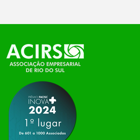
temáticos do…
O Polo ACATE-ACIRS, por meio do NIAVI – Núcleo
de Tecnologia da Informação do Alto Vale do
Itajaí, realizou, no dia 21 de julho, o evento
Conexão Tech NIAVI, reunindo empresas de
tecnologia da região para uma noite de
networking, conteúdo estratégico e
apresentação de novas iniciativas para o setor. O
encontro aconteceu em Rio…