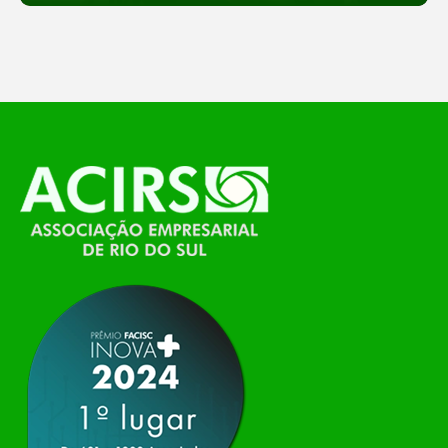
feira, o Espaço Tech será um dos palcos
temáticos do…
O Polo ACATE-ACIRS, por meio do NIAVI – Núcleo
de Tecnologia da Informação do Alto Vale do
Itajaí, realizou, no dia 21 de julho, o evento
Conexão Tech NIAVI, reunindo empresas de
tecnologia da região para uma noite de
networking, conteúdo estratégico e
apresentação de novas iniciativas para o setor. O
encontro aconteceu em Rio…