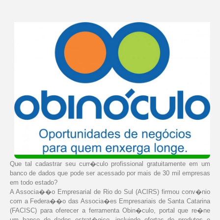
Que tal cadastrar seu curr�culo profissional gratuitamente em um
banco de dados que pode ser acessado por mais de 30 mil empresas
em todo estado?
A Associa��o Empresarial de Rio do Sul (ACIRS) firmou conv�nio
com a Federa��o das Associa�es Empresariais de Santa Catarina
(FACISC) para oferecer a ferramenta Obin�culo, portal que re�ne
um banco de dados estrat�gico, incluindo ofertas de produtos e