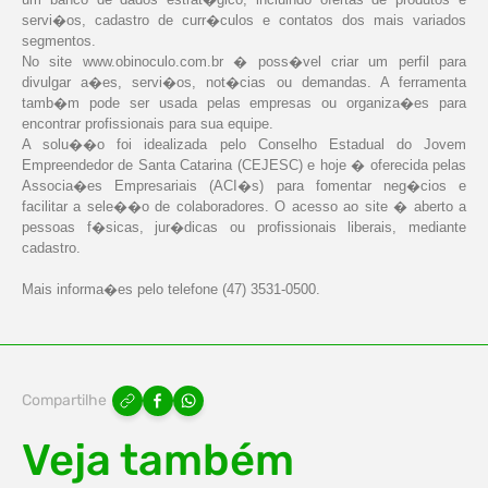
servi�os, cadastro de curr�culos e contatos dos mais variados
segmentos.
No site www.obinoculo.com.br � poss�vel criar um perfil para
divulgar a�es, servi�os, not�cias ou demandas. A ferramenta
tamb�m pode ser usada pelas empresas ou organiza�es para
encontrar profissionais para sua equipe.
A solu��o foi idealizada pelo Conselho Estadual do Jovem
Empreendedor de Santa Catarina (CEJESC) e hoje � oferecida pelas
Associa�es Empresariais (ACI�s) para fomentar neg�cios e
facilitar a sele��o de colaboradores. O acesso ao site � aberto a
pessoas f�sicas, jur�dicas ou profissionais liberais, mediante
cadastro.
Mais informa�es pelo telefone (47) 3531-0500.
Compartilhe
Veja também