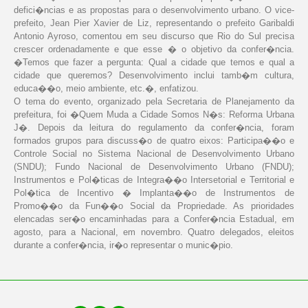
defici�ncias e as propostas para o desenvolvimento urbano. O vice-
prefeito, Jean Pier Xavier de Liz, representando o prefeito Garibaldi
Antonio Ayroso, comentou em seu discurso que Rio do Sul precisa
crescer ordenadamente e que esse � o objetivo da confer�ncia.
�Temos que fazer a pergunta: Qual a cidade que temos e qual a
cidade que queremos? Desenvolvimento inclui tamb�m cultura,
educa��o, meio ambiente, etc.�, enfatizou.
O tema do evento, organizado pela Secretaria de Planejamento da
prefeitura, foi �Quem Muda a Cidade Somos N�s: Reforma Urbana
J�. Depois da leitura do regulamento da confer�ncia, foram
formados grupos para discuss�o de quatro eixos: Participa��o e
Controle Social no Sistema Nacional de Desenvolvimento Urbano
(SNDU); Fundo Nacional de Desenvolvimento Urbano (FNDU);
Instrumentos e Pol�ticas de Integra��o Intersetorial e Territorial e
Pol�tica de Incentivo � Implanta��o de Instrumentos de
Promo��o da Fun��o Social da Propriedade. As prioridades
elencadas ser�o encaminhadas para a Confer�ncia Estadual, em
agosto, para a Nacional, em novembro. Quatro delegados, eleitos
durante a confer�ncia, ir�o representar o munic�pio.