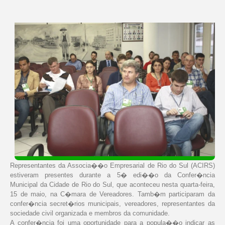
Representantes da Associa��o Empresarial de Rio do Sul (ACIRS)
estiveram presentes durante a 5� edi��o da Confer�ncia
Municipal da Cidade de Rio do Sul, que aconteceu nesta quarta-feira,
15 de maio, na C�mara de Vereadores. Tamb�m participaram da
confer�ncia secret�rios municipais, vereadores, representantes da
sociedade civil organizada e membros da comunidade.
A confer�ncia foi uma oportunidade para a popula��o indicar as