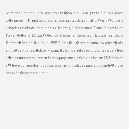
Num trabalho conjunto, que teve in�cio dia 15 de junho e durou quase
tr�s meses, 47 profissionais, representantes de 29 institui�es p�blicas e
privadas estaduais, municipais e federais, elaboraram o Plano Integrado de
Preven��o e Mitiga��o de Riscos e Desastres Naturais na Bacia
Hidrogr�fica do Rio Itajai- PPRD-Itaja�. � um documento alicer�ado
em tr�s eixos tem�ticos – estrat�gico, de a�es estruturantes e de a�es
n�o-estruturantes, contendo seis programas, subdivididos em 25 linhas de
a��o e 76 projetos, que sinalizam as prioridades para a preven��o dos
riscos de desastres naturais.