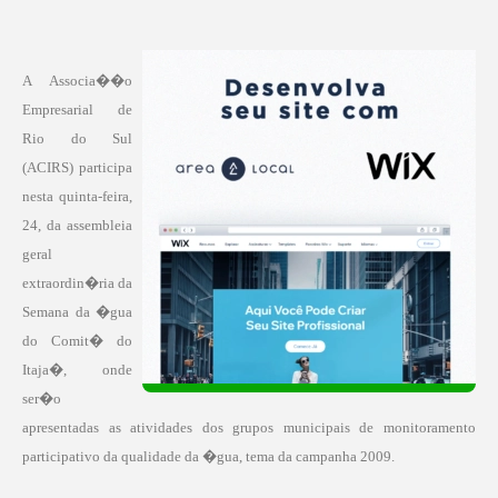
A Associa��o
Empresarial de
Rio do Sul
(ACIRS) participa
nesta quinta-feira,
24, da assembleia
geral
extraordin�ria da
Semana da �gua
do Comit� do
Itaja�, onde
ser�o
apresentadas as atividades dos grupos municipais de monitoramento
participativo da qualidade da �gua, tema da campanha 2009.