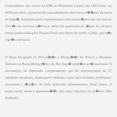
A assembleia, que ocorre na SDR de Blumenau a partir das 13h15min, vai
deliberar sobre a proposta de enquadramento dos cursos d��gua da bacia
do Itaja�, formulada pelos representantes dos munic�pios nas oficinas de
Gest�o de recursos h�dricos: metas de qualidade da �gua.
As oficinas
foram promovidas pelo Projeto Piava nos meses de junho e julho, nas tr�s
regi�es da bacia.
O Plano Integrado de Preven��o e Mitiga��o de Riscos e Desastres
Naturais na Bacia Hidrogr�fica do Rio Itaja� tamb�m ser� analisado. O
documento
foi elaborado conjuntamente por 46 representantes de 27
entidades estaduais, municipais e federais, como universidades, prefeituras,
secretarias e �rg�os de meio ambiente, planejamento, entre outros. A
pauta inclui ainda a apresenta��o dos
cases
inscritos no pr�mio Otto
Rohkohl.