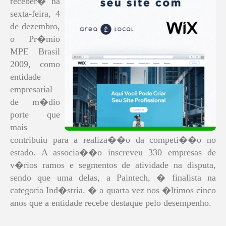
receber� na
sexta-feira, 4
de dezembro,
o Pr�mio
MPE Brasil
2009, como
entidade
empresarial
de m�dio
porte que
mais
contribuiu para a realiza��o da competi��o no
estado. A associa��o inscreveu 330 empresas de
v�rios ramos e segmentos de atividade na disputa,
sendo que uma delas, a Paintech, � finalista na
categoria Ind�stria. � a quarta vez nos �ltimos cinco
anos que a entidade recebe destaque pelo desempenho.