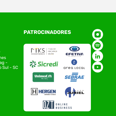
O Polo ACATE-ACIRS, por meio do NIAVI – Núcleo
PATROCINADORES
de Tecnologia da Informação do Alto Vale do
Itajaí, realizou, no dia 21 de julho, o evento
Conexão Tech NIAVI, reunindo empresas de
tecnologia da região para uma noite de
r
networking, conteúdo estratégico e
nes
apresentação de novas iniciativas para o setor.
ag -
O encontro aconteceu em Rio…
 Sul - SC