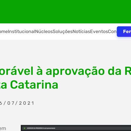
Fer
ome
Institucional
Núcleos
Soluções
Notícias
Eventos
Contato
vorável à aprovação da 
a Catarina
6/07/2021
 em