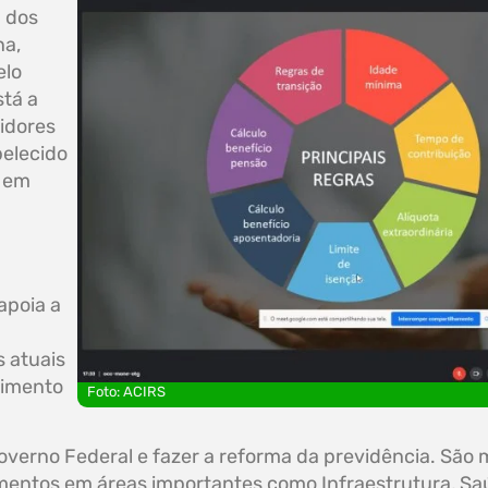
a dos
na,
elo
stá a
idores
belecido
l em
apoia a
 atuais
timento
Foto: ACIRS
overno Federal e fazer a reforma da previdência. São m
stimentos em áreas importantes como Infraestrutura, S