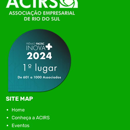
de Tecnologia da Informação do Alto Vale do
Itajaí, realizou, no dia 21 de julho, o evento
Conexão Tech NIAVI, reunindo empresas de
tecnologia da região para uma noite de
networking, conteúdo estratégico e
apresentação de novas iniciativas para o setor. O
encontro aconteceu em Rio…
SITE MAP
Home
Conheça a ACIRS
Eventos