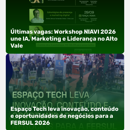
Últimas vagas: Workshop NIAVI 2026
une IA, Marketing e Liderança no Alto
Vale
Com o objetivo de impulsionar a produtividade, a
presença digital e a gestão nas empresas do
Espaço Tech leva inovação, conteúdo
Alto Vale, o Núcleo de Tecnologia da Informação
e oportunidades de negócios para a
(NIAVI), Polo ACATE-ACIRS, realiza a edição
FERSUL 2026
2026 do Workshop NIAVI. O evento foi
estruturado em uma trilha estratégica dividida