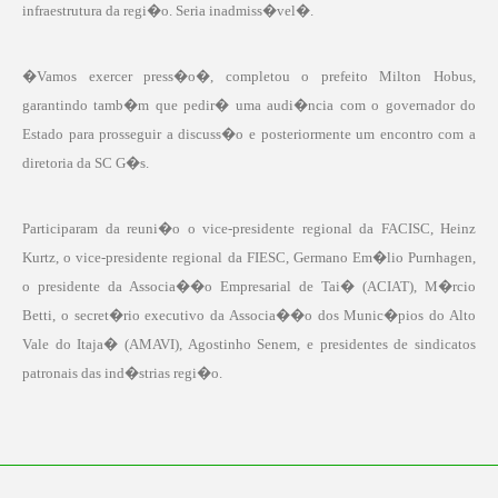
infraestrutura da regi�o. Seria inadmiss�vel�.
�Vamos exercer press�o�, completou o prefeito Milton Hobus,
garantindo tamb�m que pedir� uma audi�ncia com o governador do
Estado para prosseguir a discuss�o e posteriormente um encontro com a
diretoria da SC G�s.
Participaram da reuni�o o
vice-presidente regional da FACISC, Heinz
Kurtz, o vice-presidente regional da FIESC, Germano Em�lio Purnhagen,
o presidente da Associa��o Empresarial de Tai� (ACIAT), M�rcio
Betti, o secret�rio executivo da Associa��o dos Munic�pios do Alto
Vale do Itaja� (AMAVI), Agostinho Senem, e presidentes de sindicatos
patronais das ind�strias regi�o.