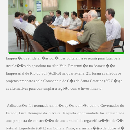
Empres�rios e lideran�as pol�ticas voltaram a se reunir para lutar pela
instala��o do gasoduto no Alto Vale. Em reuni�o na Associa��o
Empresarial de Rio do Sul (ACIRS) na quarta-feira, 21, foram avaliados os
projetos propostos pela Companhia de G�s de Santa Catarina (SC G�s) e
as alternativas para contemplar a regi�o com o investimento.
A discuss�o foi retomada um m�s ap�s reuni�o com o Governador do
Estado, Luiz Henrique da Silveira. Naquela oportunidade foi apresentada
uma proposta de constru��o de um terminal de regaseifica��o de G�s
Natural Liquefeito (GNL)
em Correia Pinto
, e a instala��o de dutos at�