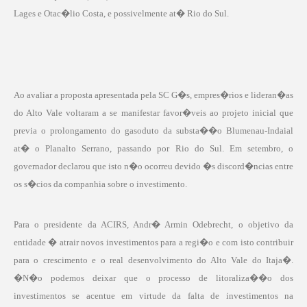
Lages e Otac�lio Costa, e possivelmente at� Rio do Sul.
Ao avaliar a proposta apresentada pela SC G�s, empres�rios e lideran�as
do Alto Vale voltaram a se manifestar favor�veis ao projeto inicial que
previa o prolongamento do gasoduto da substa��o Blumenau-Indaial
at� o Planalto Serrano, passando por Rio do Sul. Em setembro, o
governador declarou que isto n�o ocorreu devido �s discord�ncias entre
os s�cios da companhia sobre o investimento.
Para o presidente da ACIRS, Andr� Armin Odebrecht, o objetivo da
entidade � atrair novos investimentos para a regi�o e com isto contribuir
para o crescimento e o real desenvolvimento do Alto Vale do Itaja�.
�N�o podemos deixar que o processo de litoraliza��o dos
investimentos se acentue em virtude da falta de investimentos na