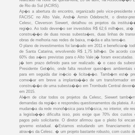
de Rio do Sul (ACIRS).
Ap�s a abertura do encontro, organizado pelo vice-presidente 
FACISC no Alto Vale, Andr� Armin Odebrecht, o diretor-pre
Celesc, Cleverson Siewert, detalhou os projetos da institui
regi�o. Ao todo dever�o ser investidos R$ 62,6 milh�es, at� 
constru��o de duas novas subesta�es, duas linhas de tran
obras de melhoria nas redes de baixa, m�dia e alta tens�o.
O plano de investimentos foi lan�ado em 2011 e beneficiar� to
de Santa Catarina, envolvendo R$ 1,75 bilh�o. De acordo co
60% das a�es previstas para o Alto Vale j� foram executadas. 
j� tem prazo definido para ser realizado. � o caso da sub
Presidente Get�lio, onde falta resolver quest�es ambientais d
para em seguida dar in�cio � licita��o. Tamb�m est� pre
come�ar em breve a implanta��o de um transformador e
constru��o de uma subesta��o em Trombudo Central dever�
em 2015.
Al�m de citar todos os projetos da Celesc, Siewert tamb�
demandas da regi�o e respondeu questionamentos da plateia. A 
mudan�a da rede monof�sica para trif�sica, no interior, ele re
a legisla��o dificulta isso, pois exige que 70% dos custos
pagos pelo solicitante. O diretor afirmou que o pleito foi enc
governo estadual. �Estamos estudando um financiamento d
atrav�s da Celesc. � um projeto bastante robusto, com custo d