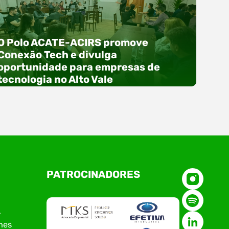
O Polo ACATE-ACIRS promove
Conexão Tech e divulga
oportunidade para empresas de
tecnologia no Alto Vale
O Polo ACATE-ACIRS, por meio do NIAVI – Núcleo
PATROCINADORES
de Tecnologia da Informação do Alto Vale do
Itajaí, realizou, no dia 21 de julho, o evento
Conexão Tech NIAVI, reunindo empresas de
tecnologia da região para uma noite de
r
networking, conteúdo estratégico e
nes
apresentação de novas iniciativas para o setor.