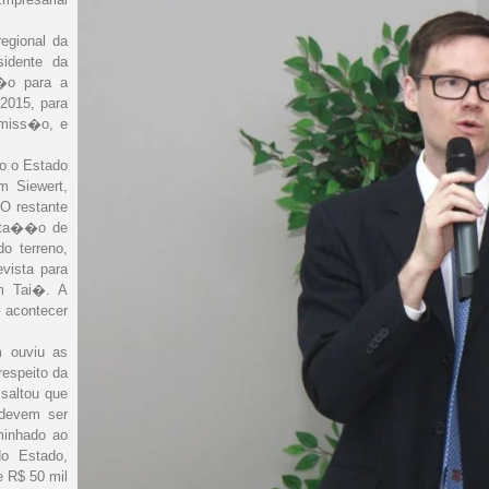
regional da
sidente da
��o para a
2015, para
smiss�o, e
do o Estado
m Siewert,
O restante
esta��o de
o terreno,
vista para
m Tai�. A
 acontecer
m ouviu as
respeito da
ssaltou que
 devem ser
aminhado ao
o Estado,
e R$ 50 mil