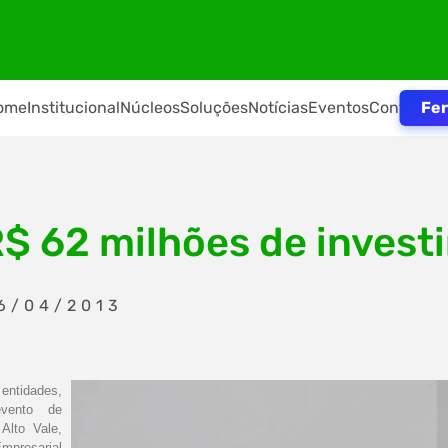
Fer
ome
Institucional
Núcleos
Soluções
Notícias
Eventos
Contato
R$ 62 milhões de inves
6/04/2013
entidades,
evento de
Alto Vale,
Empresarial