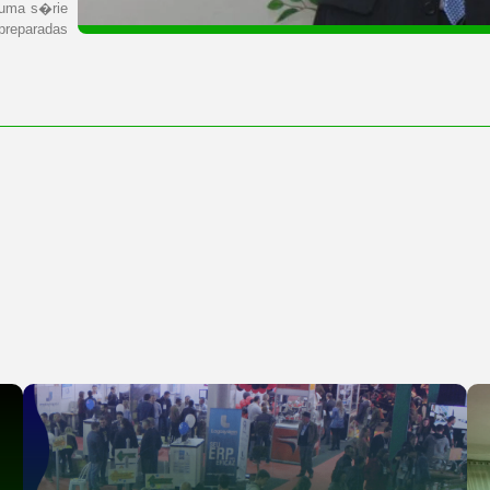
 uma s�rie
preparadas