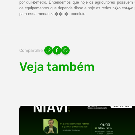
por quil�metro. Entendemos que hoje os agricultores possuem
de equipamentos que depende disso e hoje as redes n�o est�o 
para essa mecaniza��o�, concluiu.
Compartilhe
Veja também