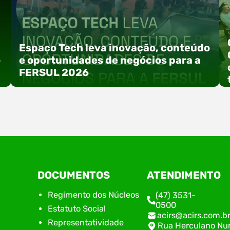
Espaço Tech leva inovação, conteúdo
o
e oportunidades de negócios para a
FERSUL 2026
a
A 15ª FERSUL – Feira Multissetorial do Alto Vale
DOCUMENTOS
ATENDIMENTO
do Itajaí acontece nos dias 12, 13 e 14 de agosto
de 2026, no Centro de Eventos Hermann
Regimento dos Núcleos
(47) 3531-
Purnhagen, e contará com uma programação
0500
Estatuto Social
especial voltada à tecnologia, inovação e
acirs@acirs.com.b
empreendedorismo. Durante os três dias de
Representatividade
Rua Herculano Nu
feira, o Espaço Tech será um dos palcos