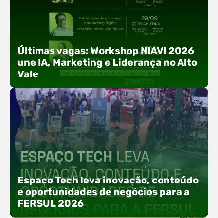
Últimas vagas: Workshop NIAVI 2026
une IA, Marketing e Liderança no Alto
Vale
Com o objetivo de impulsionar a produtividade, a
presença digital e a gestão nas empresas do
Espaço Tech leva inovação, conteúdo
Alto Vale, o Núcleo de Tecnologia da Informação
e oportunidades de negócios para a
(NIAVI), Polo ACATE-ACIRS, realiza a edição
FERSUL 2026
2026 do Workshop NIAVI. O evento foi
estruturado em uma trilha estratégica dividida