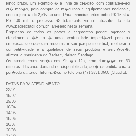
longo prazo. Um exemplo � a linha de cr�dito, com contrata��o
at� mar�o, para compra de m�quinas e equipamentos nacionais,
onde o juro � de 2,5% ao ano. Para financiamentos entre R$ 15 at�
R$ 100 mil, o processo � totalmente virtual, atrav�s do site
www.badescfacil.com.br, lan�ado nesta semana.
Empresas de todos os portes e segmentos podem agendar o
atendimento. �Essa � uma oportunidade imperd�vel para as
empresas que desejam modernizar seu parque industrial, melhorar a
competitividade e a qualidade de seus produtos e servi�os�,
afirmou o presidente do Badesc, Nelson Santiago.
Os atendimentos ser�o das 9h �s 12h, com dura��o de 30
minutos. Havendo demanda e disponibilidade, ser� estendida para o
per�odo da tarde. Informa�es no telefone (47) 3531-0500 (Claudia).
DATAS PARA ATENDIMENTO
22/01
19/02
19/03
16/04
14/05
18/06
16/07
20/08
17/09