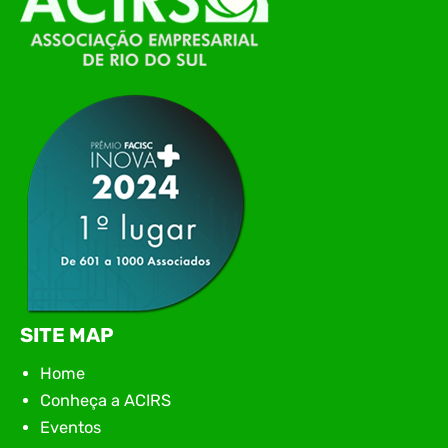
Itajaí, realizou, no dia 21 de julho, o evento
Conexão Tech NIAVI, reunindo empresas de
tecnologia da região para uma noite de
networking, conteúdo estratégico e
apresentação de novas iniciativas para o setor. O
encontro aconteceu em Rio…
SITE MAP
Home
Conheça a ACIRS
Eventos