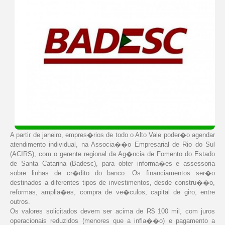
A partir de janeiro, empres�rios de todo o Alto Vale poder�o agendar
atendimento individual, na Associa��o Empresarial de Rio do Sul
(ACIRS), com o gerente regional da Ag�ncia de Fomento do Estado
de Santa Catarina (Badesc), para obter informa�es e assessoria
sobre linhas de cr�dito do banco. Os financiamentos ser�o
destinados a diferentes tipos de investimentos, desde constru��o,
reformas, amplia�es, compra de ve�culos, capital de giro, entre
outros.
Os valores solicitados devem ser acima de R$ 100 mil, com juros
operacionais reduzidos (menores que a infla��o) e pagamento a