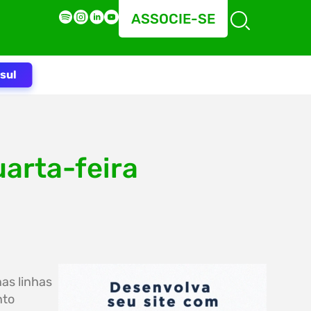
ASSOCIE-SE
sul
arta-feira
as linhas
nto