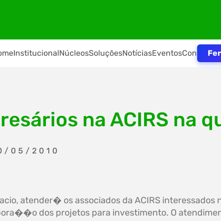
Fer
ome
Institucional
Núcleos
Soluções
Notícias
Eventos
Contato
esários na ACIRS na qu
0/05/2010
Inacio, atender� os associados da ACIRS interessados n
bora��o dos projetos para investimento. O atendime