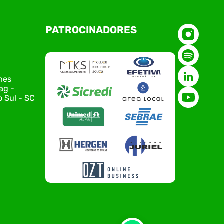
O Polo ACATE-ACIRS, por meio do NIAVI – Núcleo
PATROCINADORES
de Tecnologia da Informação do Alto Vale do
Itajaí, realizou, no dia 21 de julho, o evento
Conexão Tech NIAVI, reunindo empresas de
tecnologia da região para uma noite de
r
networking, conteúdo estratégico e
nes
apresentação de novas iniciativas para o setor.
ag -
O encontro aconteceu em Rio…
 Sul - SC