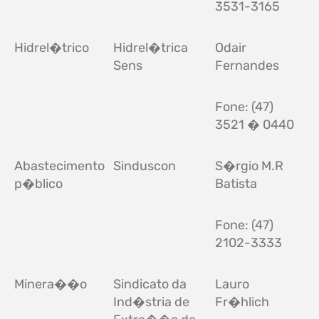
3531-3165
Hidrel�trico
Hidrel�trica
Odair
Sens
Fernandes
Fone: (47)
3521 � 0440
Abastecimento
Sinduscon
S�rgio M.R
p�blico
Batista
Fone: (47)
2102-3333
Minera��o
Sindicato da
Lauro
Ind�stria de
Fr�hlich