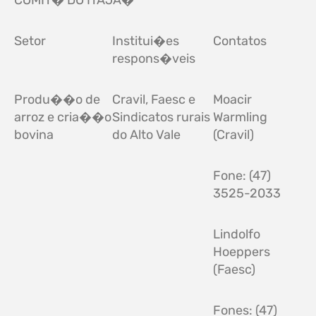
Setor
Institui�es
Contatos
respons�veis
Produ��o de
Cravil, Faesc e
Moacir
arroz e cria��o
Sindicatos rurais
Warmling
bovina
do Alto Vale
(Cravil)
Fone: (47)
3525-2033
Lindolfo
Hoeppers
(Faesc)
Fones: (47)