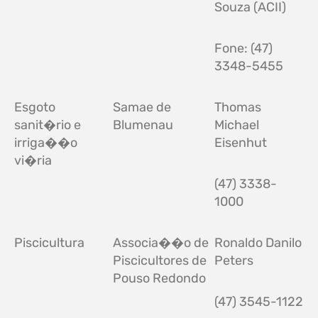
Souza (ACII)
Fone: (47)
3348-5455
Esgoto
Samae de
Thomas
sanit�rio e
Blumenau
Michael
irriga��o
Eisenhut
vi�ria
(47) 3338-
1000
Piscicultura
Associa��o de
Ronaldo Danilo
Piscicultores de
Peters
Pouso Redondo
(47) 3545-1122