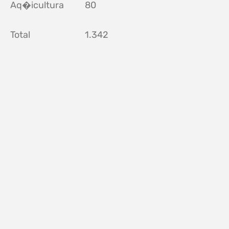
Aq�icultura
80
Total
1.342