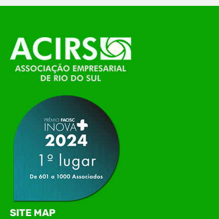
O Polo ACATE-ACIRS, por meio do NIAVI – Núcleo
de Tecnologia da Informação do Alto Vale do
Itajaí, realizou, no dia 21 de julho, o evento
Conexão Tech NIAVI, reunindo empresas de
tecnologia da região para uma noite de
networking, conteúdo estratégico e
apresentação de novas iniciativas para o setor. O
encontro aconteceu em Rio…
SITE MAP