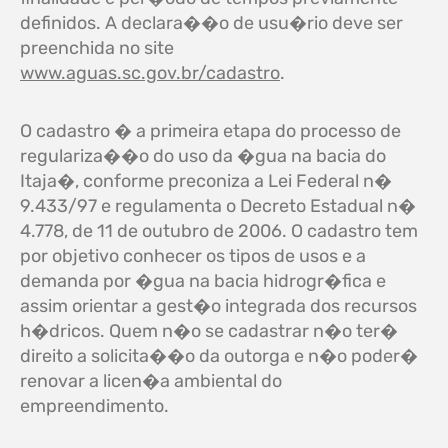
definidos. A declara��o de usu�rio deve ser
preenchida no site
www.aguas.sc.gov.br/cadastro
.
O cadastro � a primeira etapa do processo de
regulariza��o do uso da �gua na bacia do
Itaja�, conforme preconiza a Lei Federal n�
9.433/97 e regulamenta o Decreto Estadual n�
4.778, de 11 de outubro de 2006. O cadastro tem
por objetivo conhecer os tipos de usos e a
demanda por �gua na bacia hidrogr�fica e
assim orientar a gest�o integrada dos recursos
h�dricos. Quem n�o se cadastrar n�o ter�
direito a solicita��o da outorga e n�o poder�
renovar a licen�a ambiental do
empreendimento.