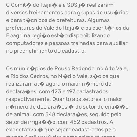
O Comit� do Itaja� e a SDS j� realizaram
diversos treinamentos para grupos de usu�rios
e para t�cnicos de prefeituras. Algumas
prefeituras do Vale do Itaja� e os escrit�rios da
Epagri na regi�o est�o disponibilizando
computadores e pessoas treinadas para auxiliar
no preenchimento do cadastro.
Os munic�pios de Pouso Redondo, no Alto Vale,
e Rio dos Cedros, no M�dio Vale, s�o os que
realizaram at� agora o maior n�mero de
declara�es, com 423 e 197 cadastrados
respectivamente. Quanto aos setores, o maior
n�mero de declara�es � do setor de cria��o
de animal, com 548 declara�es, seguido pelo
setor de irriga��o, com 452 cadastros. A
expectativa � que sejam cadastrados pelo