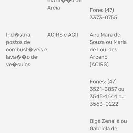
Extra��o de
Areia
Fone: (47)
3373-0755
Ind�stria,
ACIRS e ACII
Ana Mara de
postos de
Souza ou Maria
combust�veis e
de Lourdes
lava��o de
Arceno
ve�culos
(ACIRS)
Fones: (47)
3521-3857 ou
3545-1644 ou
3563-0222
Olga Zenella ou
Gabriela de