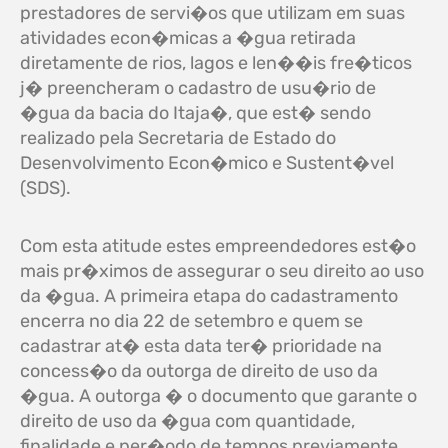
prestadores de servi�os que utilizam em suas
atividades econ�micas a �gua retirada
diretamente de rios, lagos e len��is fre�ticos
j� preencheram o cadastro de usu�rio de
�gua da bacia do Itaja�, que est� sendo
realizado pela Secretaria de Estado do
Desenvolvimento Econ�mico e Sustent�vel
(SDS).
Com esta atitude estes empreendedores est�o
mais pr�ximos de assegurar o seu direito ao uso
da �gua. A primeira etapa do cadastramento
encerra no dia 22 de setembro e quem se
cadastrar at� esta data ter� prioridade na
concess�o da outorga de direito de uso da
�gua. A outorga � o documento que garante o
direito de uso da �gua com quantidade,
finalidade e per�odo de tempos previamente