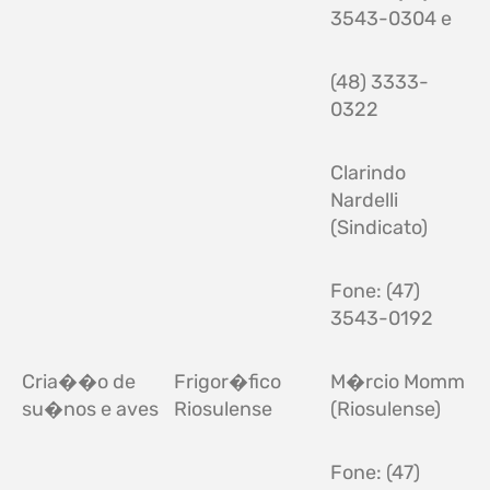
3543-0304 e
(48) 3333-
0322
Clarindo
Nardelli
(Sindicato)
Fone: (47)
3543-0192
Cria��o de
Frigor�fico
M�rcio Momm
su�nos e aves
Riosulense
(Riosulense)
Fone: (47)