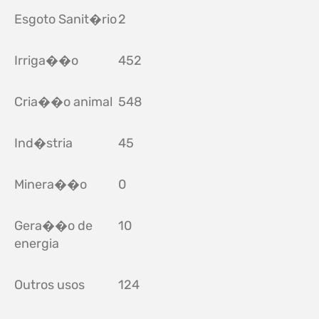
Esgoto Sanit�rio
2
Irriga��o
452
Cria��o animal
548
Ind�stria
45
Minera��o
0
Gera��o de
10
energia
Outros usos
124