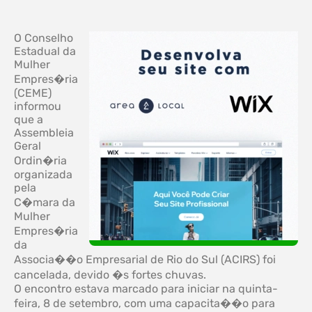
O Conselho
Estadual da
Mulher
Empres�ria
(CEME)
informou
que a
Assembleia
Geral
Ordin�ria
organizada
pela
C�mara da
Mulher
Empres�ria
da
Associa��o Empresarial de Rio do Sul (ACIRS) foi
cancelada, devido �s fortes chuvas.
O encontro estava marcado para iniciar na quinta-
feira, 8 de setembro, com uma capacita��o para